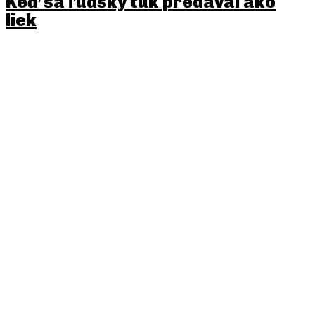
Keď sa ľudský tuk predával ako
liek