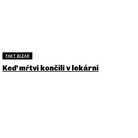
FAKT BIZÁR
Keď mŕtvi končili v lekárni