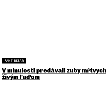
FAKT BIZÁR
V minulosti predávali zuby mŕtvych
živým ľuďom