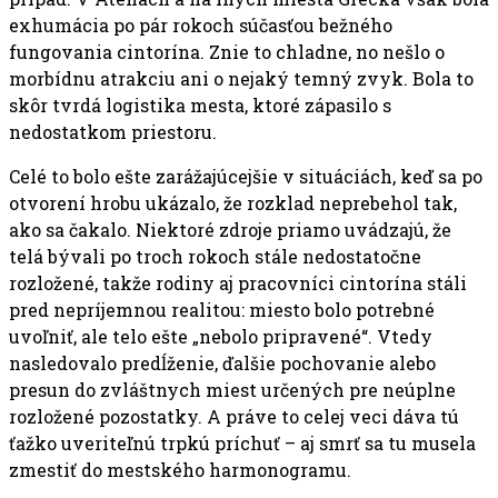
exhumácia po pár rokoch súčasťou bežného
fungovania cintorína. Znie to chladne, no nešlo o
morbídnu atrakciu ani o nejaký temný zvyk. Bola to
skôr tvrdá logistika mesta, ktoré zápasilo s
nedostatkom priestoru.
Celé to bolo ešte zarážajúcejšie v situáciách, keď sa po
otvorení hrobu ukázalo, že rozklad neprebehol tak,
ako sa čakalo. Niektoré zdroje priamo uvádzajú, že
telá bývali po troch rokoch stále nedostatočne
rozložené, takže rodiny aj pracovníci cintorína stáli
pred nepríjemnou realitou: miesto bolo potrebné
uvoľniť, ale telo ešte „nebolo pripravené“. Vtedy
nasledovalo predĺženie, ďalšie pochovanie alebo
presun do zvláštnych miest určených pre neúplne
rozložené pozostatky. A práve to celej veci dáva tú
ťažko uveriteľnú trpkú príchuť – aj smrť sa tu musela
zmestiť do mestského harmonogramu.