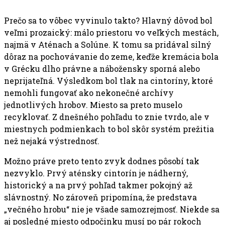
Prečo sa to vôbec vyvinulo takto? Hlavný dôvod bol
veľmi prozaický: málo priestoru vo veľkých mestách,
najmä v Aténach a Solúne. K tomu sa pridával silný
dôraz na pochovávanie do zeme, keďže kremácia bola
v Grécku dlho právne a nábožensky sporná alebo
neprijateľná. Výsledkom bol tlak na cintoríny, ktoré
nemohli fungovať ako nekonečné archívy
jednotlivých hrobov. Miesto sa preto muselo
recyklovať. Z dnešného pohľadu to znie tvrdo, ale v
miestnych podmienkach to bol skôr systém prežitia
než nejaká výstrednosť.
Možno práve preto tento zvyk dodnes pôsobí tak
nezvyklo. Prvý aténsky cintorín je nádherný,
historický a na prvý pohľad takmer pokojný až
slávnostný. No zároveň pripomína, že predstava
„večného hrobu“ nie je všade samozrejmosť. Niekde sa
aj posledné miesto odpočinku musí po pár rokoch