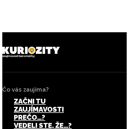
PREDCHÁDZAJÚCI ČLÁNOK
NASLEDUJÚCI ČLÁNOK
Kto vymyslel emoji a prečo
Prečo sa ovčie kiahne volajú
sa z nich stal globálny
ovčie, keď nie sú z oviec?
fenomén
Čo vás zaujíma?
ZAČNI TU
ZAUJÍMAVOSTI
PREČO…?
VEDELI STE, ŽE…?