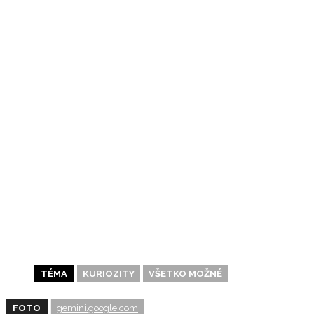
POŠLI TO ĎALEJ
TÉMA
KURIOZITY
VŠETKO MOŽNÉ
FOTO
gemini.google.com