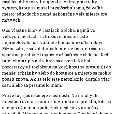
fasádou dlhé roky fungoval aj veľmi praktický
systém, ktorý sa musel prispôsobiť tomu, že veľké
mesto jednoducho nemá nekonečne veľa miesta pre
mŕtvych.
O čo vlastne išlo? V častiach Grécka, najmä vo
veľkých mestách, sa hrobové miesto často
neprideľovalo natrvalo, ale len na niekoľko rokov.
Rôzne zdroje sa v detailoch mierne líšia, no často sa
spomína približne trojročné až päťročné obdobie. Keď
táto lehota uplynula, hrob sa otvoril. Ak boli
pozostatky už rozložené na kosť, kosti sa presunuli do
menšej schránky alebo do kostnice a miesto sa mohlo
použiť znova. Ak sa telo ešte nerozložilo, dostalo viac
času alebo sa presunulo inam.
Práve tu je jadro celej zvláštnosti. Na mnohých
miestach sveta sa cintorín vníma ako priestor, kde sa
s telom už nemanipuluje, ak nejde o výnimočný
prípad. V Aténach a na iných miesta Grécka však bola