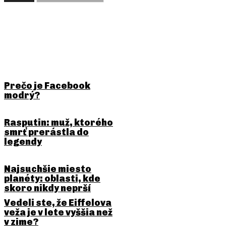
BUDE ŤA ZAUJÍMAŤ
Prečo je Facebook
modrý?
Rasputin: muž, ktorého
smrť prerástla do
legendy
Najsuchšie miesto
planéty: oblasti, kde
skoro nikdy neprší
Vedeli ste, že Eiffelova
veža je v lete vyššia než
v zime?