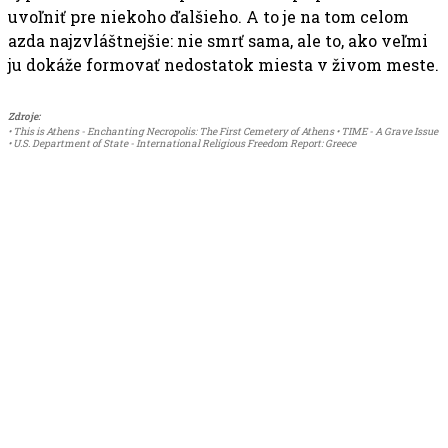
uvoľniť pre niekoho ďalšieho. A to je na tom celom
azda najzvláštnejšie: nie smrť sama, ale to, ako veľmi
ju dokáže formovať nedostatok miesta v živom meste.
Zdroje:
• This is Athens - Enchanting Necropolis: The First Cemetery of Athens • TIME - A Grave Issue
• U.S. Department of State - International Religious Freedom Report: Greece