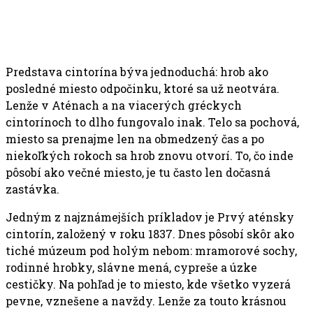
Predstava cintorína býva jednoduchá: hrob ako
posledné miesto odpočinku, ktoré sa už neotvára.
Lenže v Aténach a na viacerých gréckych
cintorínoch to dlho fungovalo inak. Telo sa pochová,
miesto sa prenajme len na obmedzený čas a po
niekoľkých rokoch sa hrob znovu otvorí. To, čo inde
pôsobí ako večné miesto, je tu často len dočasná
zastávka.
Jedným z najznámejších príkladov je Prvý aténsky
cintorín, založený v roku 1837. Dnes pôsobí skôr ako
tiché múzeum pod holým nebom: mramorové sochy,
rodinné hrobky, slávne mená, cypreše a úzke
cestičky. Na pohľad je to miesto, kde všetko vyzerá
pevne, vznešene a navždy. Lenže za touto krásnou