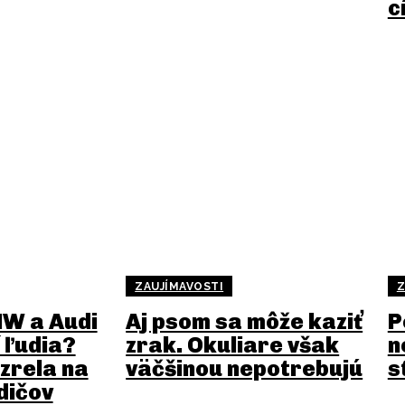
c
ZAUJÍMAVOSTI
Z
MW a Audi
Aj psom sa môže kaziť
P
 ľudia?
zrak. Okuliare však
n
zrela na
väčšinou nepotrebujú
s
dičov