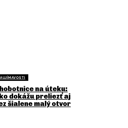
AUJÍMAVOSTI
hobotnice na úteku:
ko dokážu preliezť aj
ez šialene malý otvor