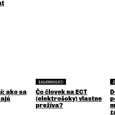
ut
ZAUJÍMAVOSTI
Z
i: ako sa
Čo človek na ECT
D
rajú
(elektrošoky) vlastne
p
prežíva?
m
z