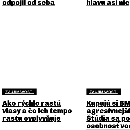
odpojil od seba
hlavu asi nie
ZAUJÍMAVOSTI
ZAUJÍMAVOSTI
Ako rýchlo rastú
Kupujú si B
vlasy a čo ich tempo
agresívnejší
rastu ovplyvňuje
Štúdia sa po
osobnosť vo