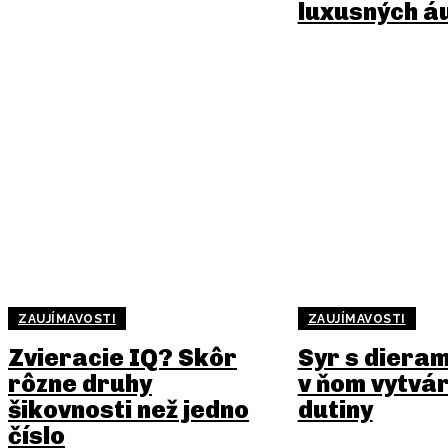
luxusných á
ZAUJÍMAVOSTI
ZAUJÍMAVOSTI
Zvieracie IQ? Skôr
Syr s dieram
rôzne druhy
v ňom vytvá
šikovnosti než jedno
dutiny
číslo