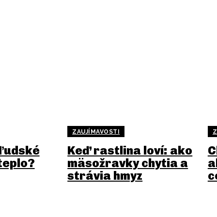
ZAUJÍMAVOSTI
Z
 ľudské
Keď rastlina loví: ako
C
teplo?
mäsožravky chytia a
a
strávia hmyz
c