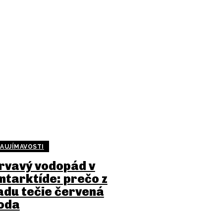
AUJÍMAVOSTI
rvavý vodopád v
ntarktíde: prečo z
adu tečie červená
oda