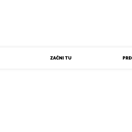
ZAČNI TU
ZAUJÍMAVOSTI
PRE
Zaujíma