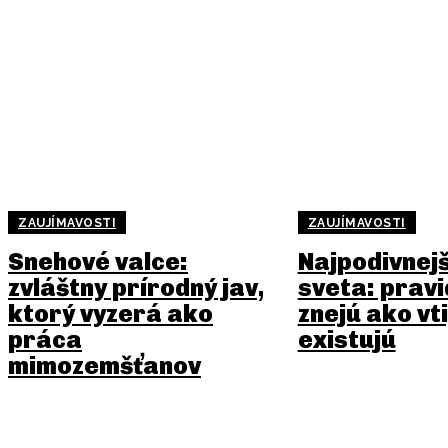
ZAUJÍMAVOSTI
ZAUJÍMAVOSTI
Snehové valce:
Najpodivnej
zvláštny prírodný jav,
sveta: pravi
ktorý vyzerá ako
znejú ako vti
práca
existujú
mimozemšťanov