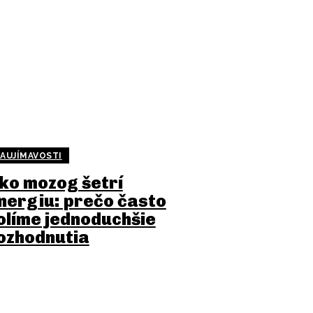
AUJÍMAVOSTI
ko mozog šetrí
nergiu: prečo často
olíme jednoduchšie
ozhodnutia