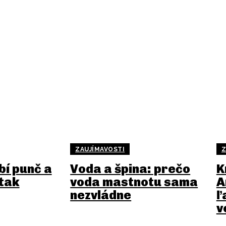
ZAUJÍMAVOSTI
Z
bí punč a
Voda a špina: prečo
K
 tak
voda mastnotu sama
A
nezvládne
ľ
v