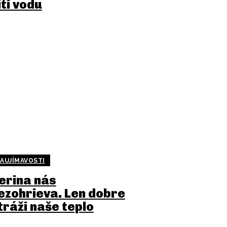
íti vodu
AUJÍMAVOSTI
erina nás
ezohrieva. Len dobre
tráži naše teplo