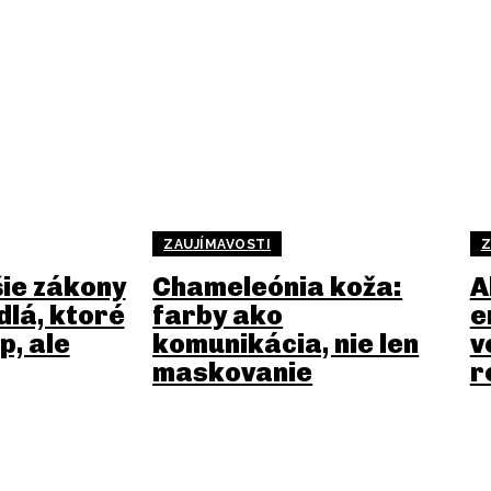
ZAUJÍMAVOSTI
Z
šie zákony
Chameleónia koža:
A
dlá, ktoré
farby ako
e
p, ale
komunikácia, nie len
v
maskovanie
r