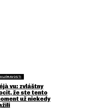
AUJÍMAVOSTI
éjà vu: zvláštny
ocit, že ste tento
oment už niekedy
ažili