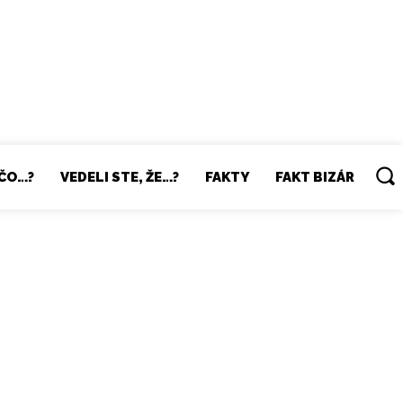
ČO…?
VEDELI STE, ŽE…?
FAKTY
FAKT BIZÁR
vosti