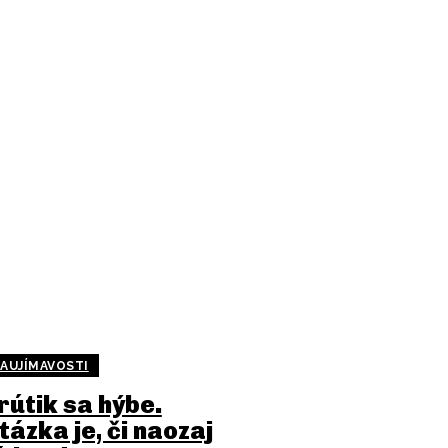
AUJÍMAVOSTI
rútik sa hýbe.
tázka je, či naozaj