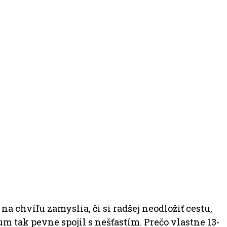
a chvíľu zamyslia, či si radšej neodložiť cestu,
um tak pevne spojil s nešťastím. Prečo vlastne 13-