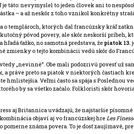
je táto: nevymyslel to jeden človek ani to nespôsob
nástka – a až neskôr z toho vznikol konkrétny stra
o templároch, ktorých dal francúzsky kráľ zatknúť
e skutočný pôvod povery, ale skôr neskorší príbeh, 
sa hľadá ťažko, no samotná predstava, že
piatok 13.
j
né zmienky o tejto kombinácii vedú skôr do Francúz
dovtedy „nevinné“. Obe mali podozrivú povesť už sa
ok, a práve preto sa piatok v niektorých častiach k
e hmlistejšia. Veľmi často sa spája s Poslednou veče
rého by sa všetko začalo. Folkloristi skôr hovoria,
gress aj Britannica uvádzajú, že najstaršie písomné
 kombinácia objaví aj vo francúzskej hre
Les Finesse
ako pomerne známa povera. To je dosť zaujímavé, p