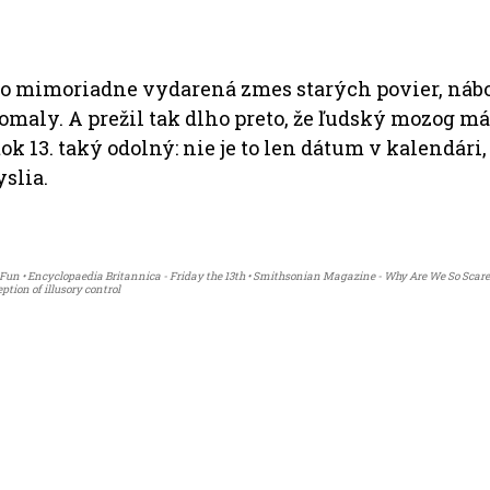
je to mimoriadne vydarená zmes starých povier, nábo
maly. A prežil tak dlho preto, že ľudský mozog má 
k 13. taký odolný: nie je to len dátum v kalendári,
slia.
nd Fun • Encyclopaedia Britannica - Friday the 13th • Smithsonian Magazine - Why Are We So Scared
ption of illusory control