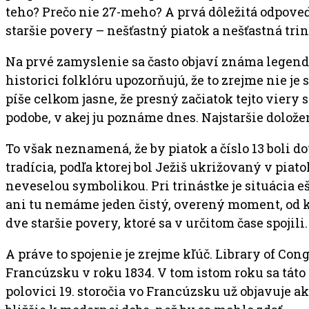
teho? Prečo nie 27-meho? A prvá dôležitá odpoveď 
staršie povery – nešťastný piatok a nešťastná tri
Na prvé zamyslenie sa často objaví známa legenda 
historici folklóru upozorňujú, že to zrejme nie j
píše celkom jasne, že presný začiatok tejto viery 
podobe, v akej ju poznáme dnes. Najstaršie dolože
To však neznamená, že by piatok a číslo 13 boli 
tradícia, podľa ktorej bol Ježiš ukrižovaný v piat
neveselou symbolikou. Pri trinástke je situácia ešt
ani tu nemáme jeden čistý, overený moment, od kto
dve staršie povery, ktoré sa v určitom čase spojili.
A práve to spojenie je zrejme kľúč. Library of Con
Francúzsku v roku 1834. V tom istom roku sa táto
polovici 19. storočia vo Francúzsku už objavuje 