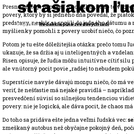
strašiakom ľu
Presne preto je odpoveď na otázku „koho to vôbec
povery, ktorý by si jedného dňa povedal, že piato
predstavy, neskôr sa spojili do jedného dátumu a
Pripravil:
Redakcia plná zvedavých ľudí
myšlienky pomohli z povery urobiť niečo, čo pozn
Potom je tu ešte dôležitejšia otázka: prečo tomu ľ
ukazuje, že sa držia aj u inteligentných a vzdel
Risen opisuje, že ľudia môžu intuitívne cítiť silu
ale vnútorný pocit povie „radšej to nebudem pokú
Superstície navyše dávajú mozgu niečo, čo má veľm
veriť, že nešťastie má nejaké pravidlá – naprí
presvedčení súvisí so silnejšou tendenciou vidie
povery: nie je logická, ale dáva pocit, že chaos m
Do toho sa pridáva ešte jedna veľmi ľudská vec:
se
zmeškaný autobus než obyčajne pokojný deň, počas