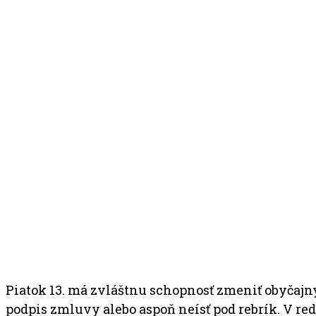
Piatok 13. má zvláštnu schopnosť zmeniť obyčajný d
podpis zmluvy alebo aspoň neísť pod rebrík. V reda