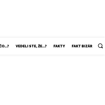
ČO…?
VEDELI STE, ŽE…?
FAKTY
FAKT BIZÁR