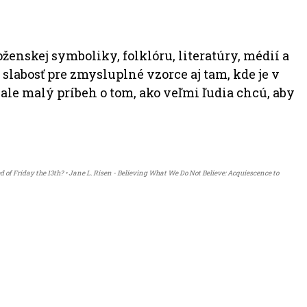
ženskej symboliky, folklóru, literatúry, médií a
slabosť pre zmysluplné vzorce aj tam, kde je v
 ale malý príbeh o tom, ako veľmi ľudia chcú, aby
 of Friday the 13th? • Jane L. Risen - Believing What We Do Not Believe: Acquiescence to