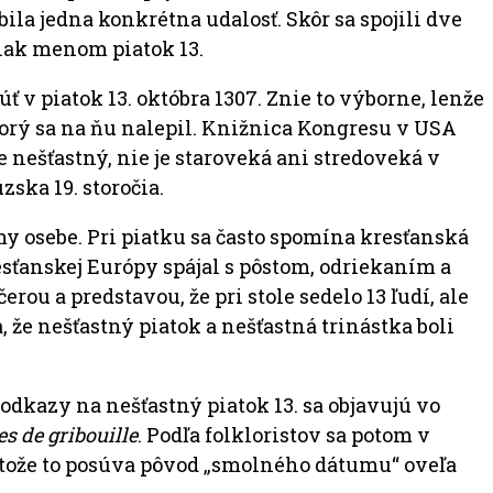
ila jedna konkrétna udalosť. Skôr sa spojili dve
šiak menom piatok 13.
 v piatok 13. októbra 1307. Znie to výborne, lenže
ktorý sa na ňu nalepil. Knižnica Kongresu v USA
e nešťastný, nie je staroveká ani stredoveká v
ska 19. storočia.
my osebe. Pri piatku sa často spomína kresťanská
resťanskej Európy spájal s pôstom, odriekaním a
rou a predstavou, že pri stole sedelo 13 ľudí, ale
 že nešťastný piatok a nešťastná trinástka boli
 odkazy na nešťastný piatok 13. sa objavujú vo
s de gribouille
. Podľa folkloristov sa potom v
retože to posúva pôvod „smolného dátumu“ oveľa