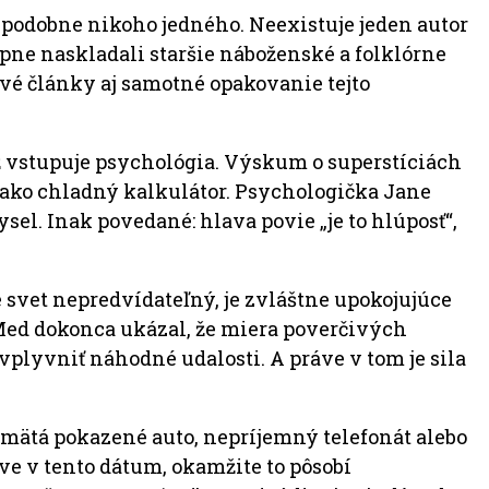
depodobne nikoho jedného. Neexistuje jeden autor
tupne naskladali staršie náboženské a folklórne
ové články aj samotné opakovanie tejto
u už vstupuje psychológia. Výskum o superstíciách
n ako chladný kalkulátor. Psychologička Jane
sel. Inak povedané: hlava povie „je to hlúposť“,
e svet nepredvídateľný, je zvláštne upokojujúce
Med dokonca ukázal, že miera poverčivých
ovplyvniť náhodné udalosti. A práve v tom je sila
apamätá pokazené auto, nepríjemný telefonát alebo
ve v tento dátum, okamžite to pôsobí