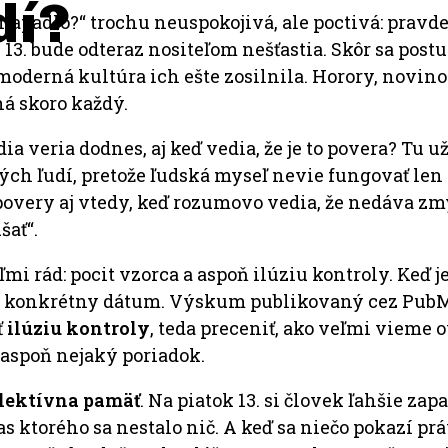
dí?
 napadlo?“ trochu neuspokojivá, ale poctivá: prav
k 13. bude odteraz nositeľom nešťastia. Skôr sa pos
 moderná kultúra ich ešte zosilnila. Horory, novin
á skoro každý.
udia veria dodnes, aj keď vedia, že je to povera? T
aných ľudí, pretože ľudská myseľ nevie fungovať le
 povery aj vtedy, keď rozumovo vedia, že nedáva zmy
šať“.
i rád: pocit vzorca a aspoň ilúziu kontroly. Keď j
klad konkrétny dátum. Výskum publikovaný cez Pub
ť
ilúziu kontroly
, teda preceniť, ako veľmi vieme 
á aspoň nejaký poriadok.
lektívna pamäť
. Na piatok 13. si človek ľahšie z
 ktorého sa nestalo nič. A keď sa niečo pokazí prá