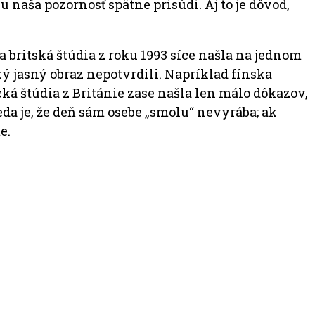
 naša pozornosť spätne prisúdi. Aj to je dôvod,
ia britská štúdia z roku 1993 síce našla na jednom
ký jasný obraz nepotvrdili. Napríklad fínska
ká štúdia z Británie zase našla len málo dôkazov,
eda je, že deň sám osebe „smolu“ nevyrába; ak
e.