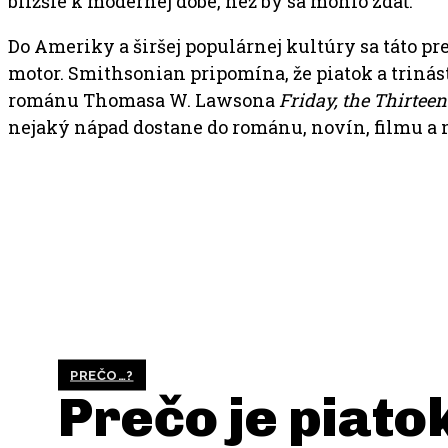
bližšie k modernej dobe, než by sa mohlo zdať.
Do Ameriky a širšej populárnej kultúry sa táto pre
motor. Smithsonian pripomína, že piatok a trinástk
románu Thomasa W. Lawsona
Friday, the Thirtee
nejaký nápad dostane do románu, novín, filmu a ne
PREČO…?
Prečo je piatok