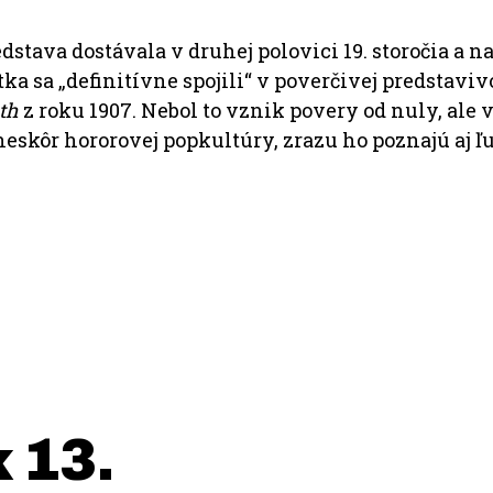
dstava dostávala v druhej polovici 19. storočia a n
a sa „definitívne spojili“ v poverčivej predstavivo
nth
z roku 1907. Nebol to vznik povery od nuly, ale
skôr hororovej popkultúry, zrazu ho poznajú aj ľud
 13.