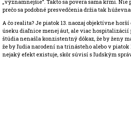
„významnejšie“. Takto sa povera sama kŕmi. Nie pre
prečo sa podobné presvedčenia držia tak húževna
A čo realita? Je piatok 13. naozaj objektívne horš
úseku diaľnice menej áut, ale viac hospitalizácií
štúdia nenašla konzistentný dôkaz, že by ženy ma
že by ľudia narodení na trinásteho alebo v piatok 
nejaký efekt existuje, skôr súvisí s ľudským sprá