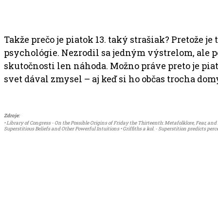
Takže prečo je piatok 13. taký strašiak? Pretože 
psychológie. Nezrodil sa jedným výstrelom, ale po
skutočnosti len náhoda. Možno práve preto je piato
svet dával zmysel – aj keď si ho občas trocha domy
Zdroje:
• Library of Congress - On the Possible Origins of Friday the Thirteenth: Metafolklore, Fear, a
Superstitious Beliefs and Other Powerful Intuitions • Griffiths a kol. - Superstition predicts perce