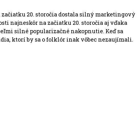
a začiatku 20. storočia dostala silný marketingový
sti najneskôr na začiatku 20. storočia aj vďaka
 veľmi silné popularizačné nakopnutie. Keď sa
ia, ktorí by sa o folklór inak vôbec nezaujímali.