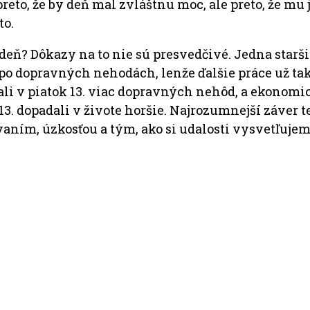
to, že by deň mal zvláštnu moc, ale preto, že mu ju
to.
í deň? Dôkazy na to nie sú presvedčivé. Jedna starš
 po dopravných nehodách, lenže ďalšie práce už ta
li v piatok 13. viac dopravných nehôd, a ekonomic
13. dopadali v živote horšie. Najrozumnejší záver t
vaním, úzkosťou a tým, ako si udalosti vysvetľujem