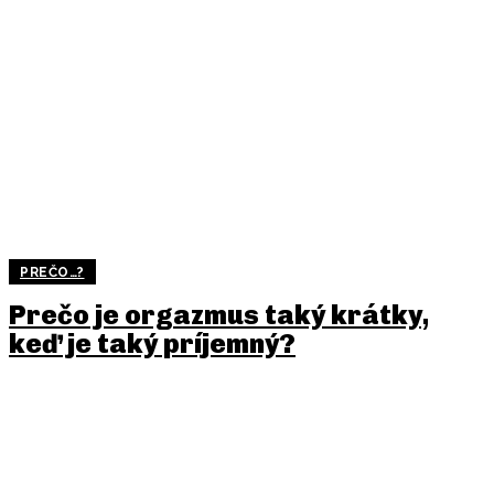
PREČO…?
Prečo je orgazmus taký krátky,
keď je taký príjemný?