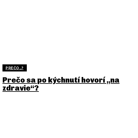
PREČO…?
Prečo sa po kýchnutí hovorí „na
zdravie“?