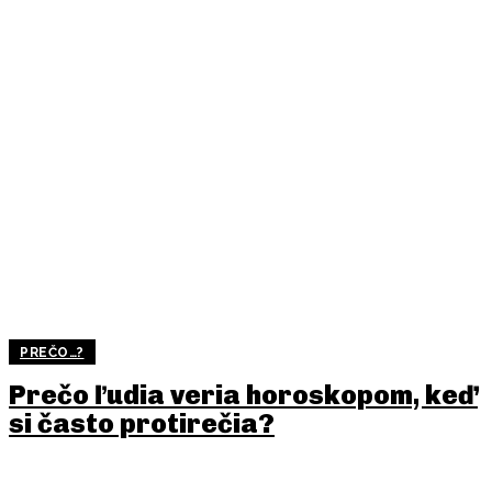
PREČO…?
Prečo ľudia veria horoskopom, keď
si často protirečia?