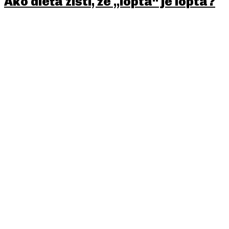
Ako dieťa zistí, že „lopta“ je lopta?