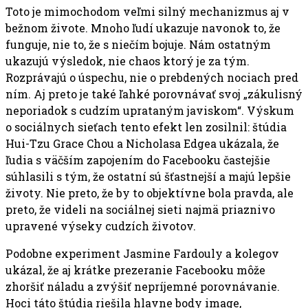
Toto je mimochodom veľmi silný mechanizmus aj v
bežnom živote. Mnoho ľudí ukazuje navonok to, že
funguje, nie to, že s niečím bojuje. Nám ostatným
ukazujú výsledok, nie chaos ktorý je za tým.
Rozprávajú o úspechu, nie o prebdených nociach pred
ním. Aj preto je také ľahké porovnávať svoj „zákulisný
neporiadok s cudzím uprataným javiskom“. Výskum
o sociálnych sieťach tento efekt len zosilnil: štúdia
Hui-Tzu Grace Chou a Nicholasa Edgea ukázala, že
ľudia s väčším zapojením do Facebooku častejšie
súhlasili s tým, že ostatní sú šťastnejší a majú lepšie
životy. Nie preto, že by to objektívne bola pravda, ale
preto, že videli na sociálnej sieti najmä priaznivo
upravené výseky cudzích životov.
Podobne experiment Jasmine Fardouly a kolegov
ukázal, že aj krátke prezeranie Facebooku môže
zhoršiť náladu a zvýšiť nepríjemné porovnávanie.
Hoci táto štúdia riešila hlavne body image,