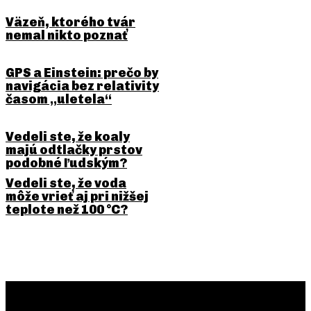
Väzeň, ktorého tvár
nemal nikto poznať
GPS a Einstein: prečo by
navigácia bez relativity
časom „uletela“
Vedeli ste, že koaly
majú odtlačky prstov
podobné ľudským?
Vedeli ste, že voda
môže vrieť aj pri nižšej
teplote než 100 °C?
PREDCHÁDZAJÚCI ČLÁNOK
NASLEDUJÚCI ČLÁNOK
Prečo býva na niektorých
Prečo nás hudba dokáže
domoch Panna Mária?
rozplakať?