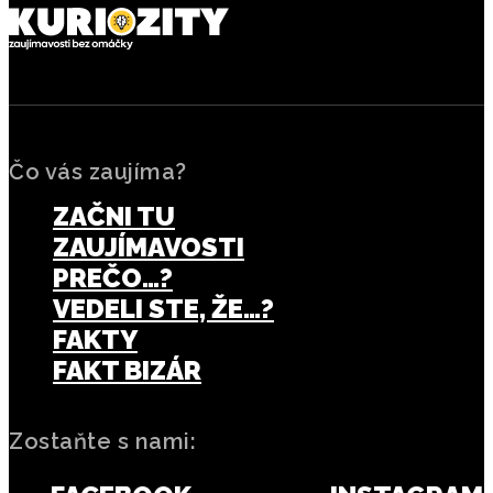
Čo vás zaujíma?
ZAČNI TU
ZAUJÍMAVOSTI
PREČO…?
VEDELI STE, ŽE…?
FAKTY
FAKT BIZÁR
Zostaňte s nami: