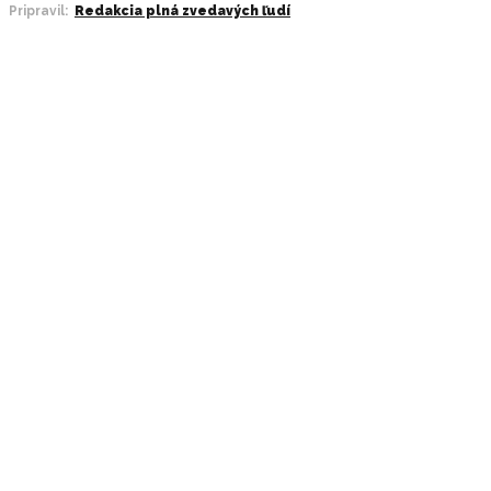
Pripravil:
Redakcia plná zvedavých ľudí