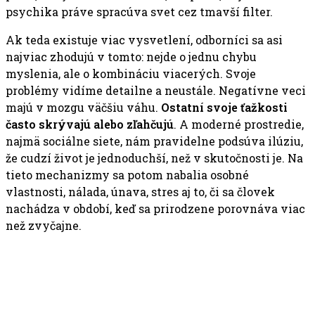
psychika práve spracúva svet cez tmavší filter.
Ak teda existuje viac vysvetlení, odborníci sa asi
najviac zhodujú v tomto: nejde o jednu chybu
myslenia, ale o kombináciu viacerých. Svoje
problémy vidíme detailne a neustále. Negatívne veci
majú v mozgu väčšiu váhu.
Ostatní svoje ťažkosti
často skrývajú alebo zľahčujú
. A moderné prostredie,
najmä sociálne siete, nám pravidelne podsúva ilúziu,
že cudzí život je jednoduchší, než v skutočnosti je. Na
tieto mechanizmy sa potom nabalia osobné
vlastnosti, nálada, únava, stres aj to, či sa človek
nachádza v období, keď sa prirodzene porovnáva viac
než zvyčajne.