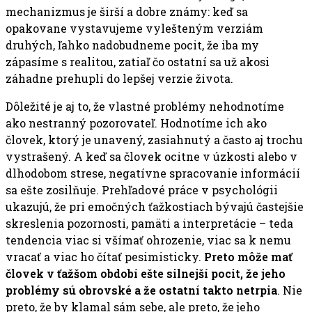
mechanizmus je širší a dobre známy: keď sa
opakovane vystavujeme vylešteným verziám
druhých, ľahko nadobudneme pocit, že iba my
zápasíme s realitou, zatiaľ čo ostatní sa už akosi
záhadne prehupli do lepšej verzie života.
Dôležité je aj to, že vlastné problémy nehodnotíme
ako nestranný pozorovateľ. Hodnotíme ich ako
človek, ktorý je unavený, zasiahnutý a často aj trochu
vystrašený. A keď sa človek ocitne v úzkosti alebo v
dlhodobom strese, negatívne spracovanie informácií
sa ešte zosilňuje. Prehľadové práce v psychológii
ukazujú, že pri emočných ťažkostiach bývajú častejšie
skreslenia pozornosti, pamäti a interpretácie – teda
tendencia viac si všímať ohrozenie, viac sa k nemu
vracať a viac ho čítať pesimisticky.
Preto môže mať
človek v ťažšom období ešte silnejší pocit, že jeho
problémy sú obrovské a že ostatní takto netrpia
. Nie
preto, že by klamal sám sebe, ale preto, že jeho