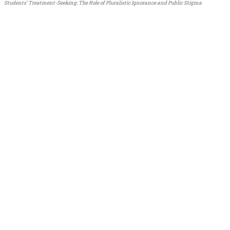
Students’ Treatment-Seeking: The Role of Pluralistic Ignorance and Public Stigma