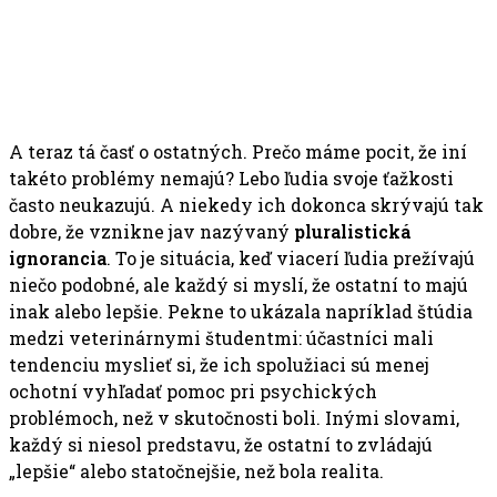
A teraz tá časť o ostatných. Prečo máme pocit, že iní
takéto problémy nemajú? Lebo ľudia svoje ťažkosti
často neukazujú. A niekedy ich dokonca skrývajú tak
dobre, že vznikne jav nazývaný
pluralistická
ignorancia
. To je situácia, keď viacerí ľudia prežívajú
niečo podobné, ale každý si myslí, že ostatní to majú
inak alebo lepšie. Pekne to ukázala napríklad štúdia
medzi veterinárnymi študentmi: účastníci mali
tendenciu myslieť si, že ich spolužiaci sú menej
ochotní vyhľadať pomoc pri psychických
problémoch, než v skutočnosti boli. Inými slovami,
každý si niesol predstavu, že ostatní to zvládajú
„lepšie“ alebo statočnejšie, než bola realita.