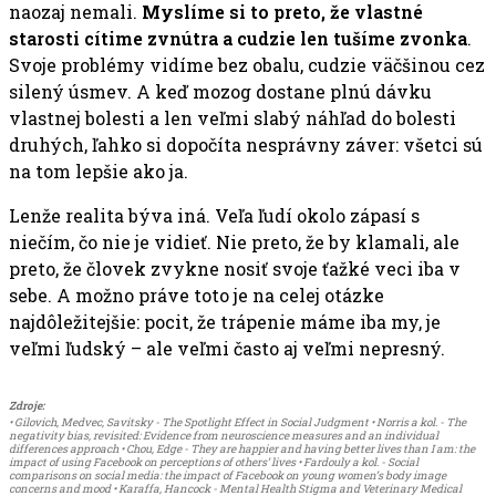
naozaj nemali.
Myslíme si to preto, že vlastné
starosti cítime zvnútra a cudzie len tušíme zvonka
.
Svoje problémy vidíme bez obalu, cudzie väčšinou cez
silený úsmev. A keď mozog dostane plnú dávku
vlastnej bolesti a len veľmi slabý náhľad do bolesti
druhých, ľahko si dopočíta nesprávny záver: všetci sú
na tom lepšie ako ja.
Lenže realita býva iná. Veľa ľudí okolo zápasí s
niečím, čo nie je vidieť. Nie preto, že by klamali, ale
preto, že človek zvykne nosiť svoje ťažké veci iba v
sebe. A možno práve toto je na celej otázke
najdôležitejšie: pocit, že trápenie máme iba my, je
veľmi ľudský – ale veľmi často aj veľmi nepresný.
Zdroje:
• Gilovich, Medvec, Savitsky - The Spotlight Effect in Social Judgment • Norris a kol. - The
negativity bias, revisited: Evidence from neuroscience measures and an individual
differences approach • Chou, Edge - They are happier and having better lives than I am: the
impact of using Facebook on perceptions of others’ lives • Fardouly a kol. - Social
comparisons on social media: the impact of Facebook on young women’s body image
concerns and mood • Karaffa, Hancock - Mental Health Stigma and Veterinary Medical