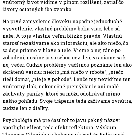
vnútorný život vidíme v plnom rozlíšení, zatiaľ čo
životy ostatných iba zvonka.
Na prvé zamyslenie človeku napadne jednoduché
vysvetlenie: vlastné problémy bolia viac, lebo sú
naše. A to je vlastne veľmi blízko pravde. Vlastnú
starosť nezažívame ako informáciu, ale ako niečo, čo
sa deje priamo v hlave a tele. Vieme o nej ráno po
zobudení, nosíme ju so sebou cez deň, vraciame sa k
nej večer. Cudzie problémy väčšinou poznáme len ako
skrátenú verziu: niekto „má niečo v robote“, „niečo
rieši doma“, „nie je v pohode“. Lenže my nevidíme ten
vnútorný tlak, nekonečné premýšľanie ani malé
záchvaty paniky, ktoré sa môžu odohrávať mimo
nášho pohľadu. Svoje trápenie teda zažívame zvnútra,
cudzie len z diaľky.
Psychológia má pre časť tohto javu pekný názov:
spotlight effect
, teda efekt reflektora. Výskum
Thomasa Gilovicha a kolegov ukázal, že ľudia majú