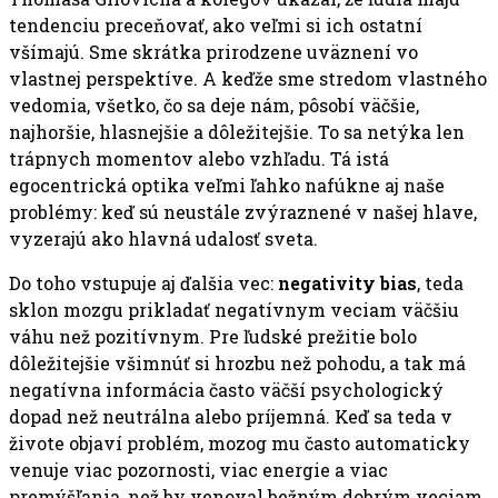
tendenciu preceňovať, ako veľmi si ich ostatní
všímajú. Sme skrátka prirodzene uväznení vo
vlastnej perspektíve. A keďže sme stredom vlastného
vedomia, všetko, čo sa deje nám, pôsobí väčšie,
najhoršie, hlasnejšie a dôležitejšie. To sa netýka len
trápnych momentov alebo vzhľadu. Tá istá
egocentrická optika veľmi ľahko nafúkne aj naše
problémy: keď sú neustále zvýraznené v našej hlave,
vyzerajú ako hlavná udalosť sveta.
Do toho vstupuje aj ďalšia vec:
negativity bias
, teda
sklon mozgu prikladať negatívnym veciam väčšiu
váhu než pozitívnym. Pre ľudské prežitie bolo
dôležitejšie všimnúť si hrozbu než pohodu, a tak má
negatívna informácia často väčší psychologický
dopad než neutrálna alebo príjemná. Keď sa teda v
živote objaví problém, mozog mu často automaticky
venuje viac pozornosti, viac energie a viac
premýšľania, než by venoval bežným dobrým veciam,