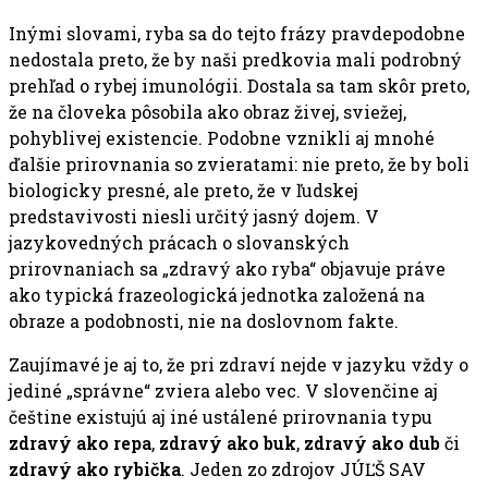
Inými slovami, ryba sa do tejto frázy pravdepodobne
nedostala preto, že by naši predkovia mali podrobný
prehľad o rybej imunológii. Dostala sa tam skôr preto,
že na človeka pôsobila ako obraz živej, sviežej,
pohyblivej existencie. Podobne vznikli aj mnohé
ďalšie prirovnania so zvieratami: nie preto, že by boli
biologicky presné, ale preto, že v ľudskej
predstavivosti niesli určitý jasný dojem. V
jazykovedných prácach o slovanských
prirovnaniach sa „zdravý ako ryba“ objavuje práve
ako typická frazeologická jednotka založená na
obraze a podobnosti, nie na doslovnom fakte.
Zaujímavé je aj to, že pri zdraví nejde v jazyku vždy o
jediné „správne“ zviera alebo vec. V slovenčine aj
češtine existujú aj iné ustálené prirovnania typu
zdravý ako repa
,
zdravý ako buk
,
zdravý ako dub
či
zdravý ako rybička
. Jeden zo zdrojov JÚĽŠ SAV