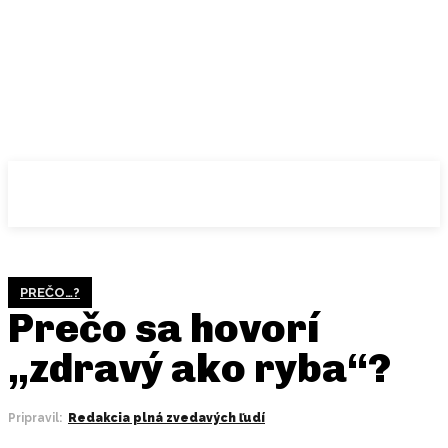
PREČO…?
Prečo sa hovorí
„zdravý ako ryba“?
Pripravil:
Redakcia plná zvedavých ľudí