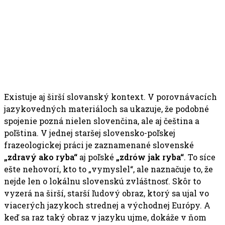
Existuje aj širší slovanský kontext. V porovnávacích
jazykovedných materiáloch sa ukazuje, že podobné
spojenie pozná nielen slovenčina, ale aj čeština a
poľština. V jednej staršej slovensko-poľskej
frazeologickej práci je zaznamenané slovenské
„zdravý ako ryba“
aj poľské
„zdrów jak ryba“
. To síce
ešte nehovorí, kto to „vymyslel“, ale naznačuje to, že
nejde len o lokálnu slovenskú zvláštnosť. Skôr to
vyzerá na širší, starší ľudový obraz, ktorý sa ujal vo
viacerých jazykoch strednej a východnej Európy. A
keď sa raz taký obraz v jazyku ujme, dokáže v ňom