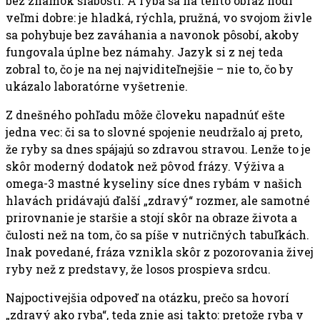
bez známok slabosti. A ryba sa na tento obraz hodí
veľmi dobre: je hladká, rýchla, pružná, vo svojom živle
sa pohybuje bez zaváhania a navonok pôsobí, akoby
fungovala úplne bez námahy. Jazyk si z nej teda
zobral to, čo je na nej najviditeľnejšie – nie to, čo by
ukázalo laboratórne vyšetrenie.
Z dnešného pohľadu môže človeku napadnúť ešte
jedna vec: či sa to slovné spojenie neudržalo aj preto,
že ryby sa dnes spájajú so zdravou stravou. Lenže to je
skôr moderný dodatok než pôvod frázy. Výživa a
omega-3 mastné kyseliny síce dnes rybám v našich
hlavách pridávajú ďalší „zdravý“ rozmer, ale samotné
prirovnanie je staršie a stojí skôr na obraze života a
čulosti než na tom, čo sa píše v nutričných tabuľkách.
Inak povedané, fráza vznikla skôr z pozorovania živej
ryby než z predstavy, že losos prospieva srdcu.
Najpoctivejšia odpoveď na otázku, prečo sa hovorí
„zdravý ako ryba“, teda znie asi takto: pretože ryba v