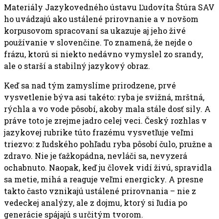
Materiály Jazykovedného ústavu Ľudovíta Štúra SAV
ho uvádzajú ako ustálené prirovnanie a v novšom
korpusovom spracovaní sa ukazuje aj jeho živé
používanie v slovenčine. To znamená, že nejde o
frázu, ktorú si niekto nedávno vymyslel zo srandy,
ale o starší a stabilný jazykový obraz.
Keď sa nad tým zamyslíme prirodzene, prvé
vysvetlenie býva asi takéto: ryba je svižná, mrštná,
rýchla a vo vode pôsobí, akoby mala stále dosť sily. A
práve toto je zrejme jadro celej veci. Český rozhlas v
jazykovej rubrike túto frazému vysvetľuje veľmi
triezvo: z ľudského pohľadu ryba pôsobí čulo, pružne a
zdravo. Nie je ťažkopádna, nevláči sa, nevyzerá
ochabnuto. Naopak, keď ju človek vidí živú, spravidla
sa metie, mihá a reaguje veľmi energicky. A presne
takto často vznikajú ustálené prirovnania – nie z
vedeckej analýzy, ale z dojmu, ktorý si ľudia po
generácie spájajú s určitým tvorom.