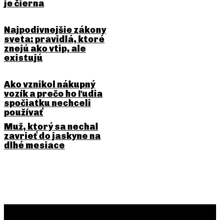
je čierna
Najpodivnejšie zákony
sveta: pravidlá, ktoré
znejú ako vtip, ale
existujú
Ako vznikol nákupný
vozík a prečo ho ľudia
spočiatku nechceli
používať
Muž, ktorý sa nechal
zavrieť do jaskyne na
dlhé mesiace
PREDCHÁDZAJÚCI ČLÁNOK
NASLEDUJÚCI ČLÁNOK
Keď sa krv pila ako liek
Vedeli ste, že keď si upcháte
nos, veľká časť „chuti“ jedla
zrazu zmizne?