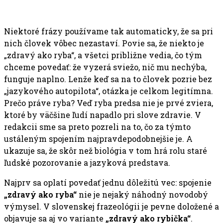
Niektoré frázy používame tak automaticky, že sa pri
nich človek vôbec nezastaví. Povie sa, že niekto je
„zdravý ako ryba“, a všetci približne vedia, čo tým
chceme povedať: že vyzerá sviežo, nič mu nechýba,
funguje naplno. Lenže keď sa na to človek pozrie bez
„jazykového autopilota“, otázka je celkom legitímna.
Prečo práve ryba? Veď ryba predsa nie je prvé zviera,
ktoré by väčšine ľudí napadlo pri slove zdravie. V
redakcii sme sa preto pozreli na to, čo za týmto
ustáleným spojením najpravdepodobnejšie je. A
ukazuje sa, že skôr než biológia v tom hrá rolu staré
ľudské pozorovanie a jazyková predstava.
Najprv sa oplatí povedať jednu dôležitú vec: spojenie
„zdravý ako ryba“
nie je nejaký náhodný novodobý
výmysel. V slovenskej frazeológii je pevne doložené a
objavuje sa aj vo variante
„zdravý ako rybička“
.