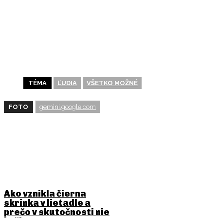
POŠLI TO ĎALEJ
TÉMA
ĽUDIA
VŠETKO MOŽNÉ
FOTO
gemini.google.com
BUDE ŤA ZAUJÍMAŤ
Ako vznikla čierna
skrinka v lietadle a
prečo v skutočnosti nie