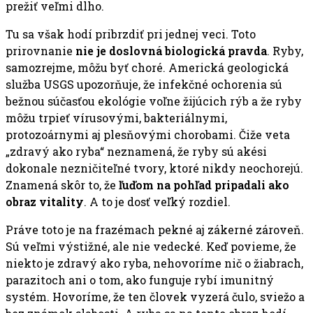
prežiť veľmi dlho.
Tu sa však hodí pribrzdiť pri jednej veci. Toto
prirovnanie
nie je doslovná biologická pravda
. Ryby,
samozrejme, môžu byť choré. Americká geologická
služba USGS upozorňuje, že infekčné ochorenia sú
bežnou súčasťou ekológie voľne žijúcich rýb a že ryby
môžu trpieť vírusovými, bakteriálnymi,
protozoárnymi aj plesňovými chorobami. Čiže veta
„zdravý ako ryba“ neznamená, že ryby sú akési
dokonale nezničiteľné tvory, ktoré nikdy neochorejú.
Znamená skôr to, že
ľuďom na pohľad pripadali ako
obraz vitality
. A to je dosť veľký rozdiel.
Práve toto je na frazémach pekné aj zákerné zároveň.
Sú veľmi výstižné, ale nie vedecké. Keď povieme, že
niekto je zdravý ako ryba, nehovoríme nič o žiabrach,
parazitoch ani o tom, ako funguje rybí imunitný
systém. Hovoríme, že ten človek vyzerá čulo, sviežo a