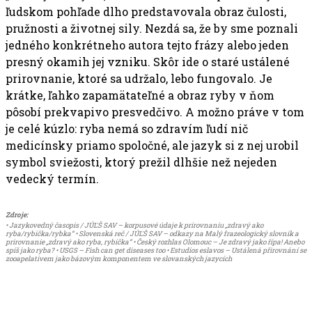
ľudskom pohľade dlho predstavovala obraz čulosti,
pružnosti a životnej sily. Nezdá sa, že by sme poznali
jedného konkrétneho autora tejto frázy alebo jeden
presný okamih jej vzniku. Skôr ide o staré ustálené
prirovnanie, ktoré sa udržalo, lebo fungovalo. Je
krátke, ľahko zapamätateľné a obraz ryby v ňom
pôsobí prekvapivo presvedčivo. A možno práve v tom
je celé kúzlo: ryba nemá so zdravím ľudí nič
medicínsky priamo spoločné, ale jazyk si z nej urobil
symbol sviežosti, ktorý prežil dlhšie než nejeden
vedecký termín.
Zdroje:
• Jazykovedný časopis / JÚĽŠ SAV – korpusové údaje k prirovnaniu „zdravý ako
ryba/rybička/rybka“ • Slovenská reč / JÚĽŠ SAV – odkazy na Malý frazeologický slovník a
prirovnanie „zdravý ako ryba, rybička“ • Český rozhlas Olomouc – Je zdravý jako řípa! Anebo
spíš jako ryba? • USGS – Fish can get diseases too • Estudios eslavos – Ustálená přirovnání se
zooapelativem jako bázovým komponentem ve slovanských jazycích