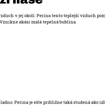
zduch v jej okolí. Perina tento teplejší vzduch pom
Vznikne akási malá tepelná bublina.
dno. Perina je ešte približne taká studená ako izb