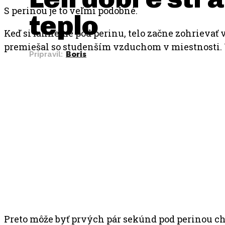
S perinou je to veľmi podobné.
teplo
Keď si ľahneme pod perinu, telo začne zohrievať v
premiešal so studenším vzduchom v miestnosti. 
Pripravil:
Boris
Preto môže byť prvých pár sekúnd pod perinou chla