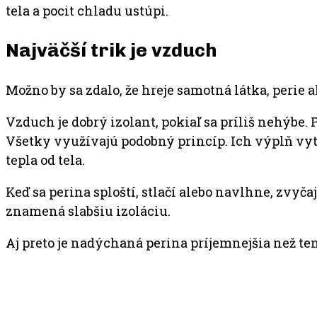
tela a pocit chladu ustúpi.
Najväčší trik je vzduch
Možno by sa zdalo, že hreje samotná látka, perie 
Vzduch je dobrý izolant, pokiaľ sa príliš nehýbe.
Všetky využívajú podobný princíp. Ich výplň vy
tepla od tela.
Keď sa perina sploští, stlačí alebo navlhne, zvyčaj
znamená slabšiu izoláciu.
Aj preto je nadýchaná perina príjemnejšia než te