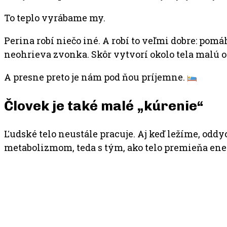
To teplo vyrábame my.
Perina robí niečo iné. A robí to veľmi dobre: pom
neohrieva zvonka. Skôr vytvorí okolo tela malú och
A presne preto je nám pod ňou príjemne.
Človek je také malé „kúrenie“
Ľudské telo neustále pracuje. Aj keď ležíme, oddy
metabolizmom, teda s tým, ako telo premieňa ene