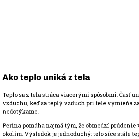
Ako teplo uniká z tela
Teplo sa z tela stráca viacerými spôsobmi. Časť
vzduchu, keď sa teplý vzduch pri tele vymieňa za 
nedotýkame.
Perina pomáha najmä tým, že obmedzí prúdenie v
okolím. Výsledok je jednoduchý: telo síce stále tep