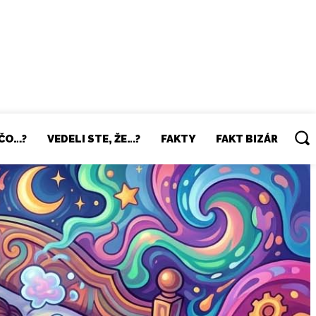
ČO…?
VEDELI STE, ŽE…?
FAKTY
FAKT BIZÁR