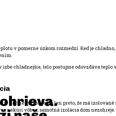
plotu v pomerne úzkom rozmedzí. Keď je chladno, or
tením.
e v izbe chladnejšie, telo postupne odovzdáva tepl
ácia
zohrieva.
i tiež nevyrába teplo len preto, že má izolované 
ži naše
k sa nekúri vôbec, samotná izolácia dom nezohreje.