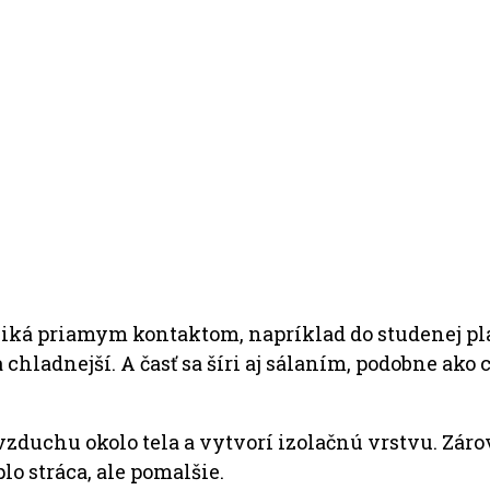
 uniká priamym kontaktom, napríklad do studenej p
chladnejší. A časť sa šíri aj sálaním, podobne ako
zduchu okolo tela a vytvorí izolačnú vrstvu. Zár
lo stráca, ale pomalšie.