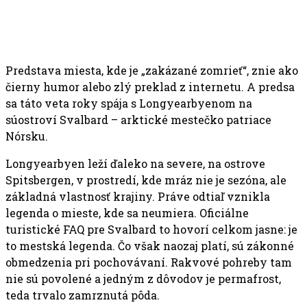
Predstava miesta, kde je „zakázané zomrieť“, znie ako
čierny humor alebo zlý preklad z internetu. A predsa
sa táto veta roky spája s Longyearbyenom na
súostroví Svalbard – arktické mestečko patriace
Nórsku.
Longyearbyen leží ďaleko na severe, na ostrove
Spitsbergen, v prostredí, kde mráz nie je sezóna, ale
základná vlastnosť krajiny. Práve odtiaľ vznikla
legenda o mieste, kde sa neumiera. Oficiálne
turistické FAQ pre Svalbard to hovorí celkom jasne: je
to mestská legenda. Čo však naozaj platí, sú zákonné
obmedzenia pri pochovávaní. Rakvové pohreby tam
nie sú povolené a jedným z dôvodov je permafrost,
teda trvalo zamrznutá pôda.