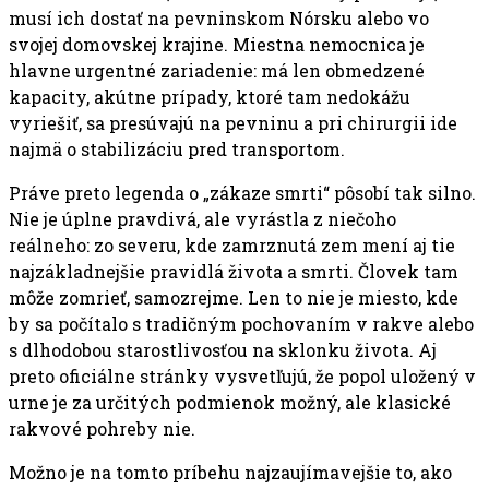
musí ich dostať na pevninskom Nórsku alebo vo
svojej domovskej krajine. Miestna nemocnica je
hlavne urgentné zariadenie: má len obmedzené
kapacity, akútne prípady, ktoré tam nedokážu
vyriešiť, sa presúvajú na pevninu a pri chirurgii ide
najmä o stabilizáciu pred transportom.
Práve preto legenda o „zákaze smrti“ pôsobí tak silno.
Nie je úplne pravdivá, ale vyrástla z niečoho
reálneho: zo severu, kde zamrznutá zem mení aj tie
najzákladnejšie pravidlá života a smrti. Človek tam
môže zomrieť, samozrejme. Len to nie je miesto, kde
by sa počítalo s tradičným pochovaním v rakve alebo
s dlhodobou starostlivosťou na sklonku života. Aj
preto oficiálne stránky vysvetľujú, že popol uložený v
urne je za určitých podmienok možný, ale klasické
rakvové pohreby nie.
Možno je na tomto príbehu najzaujímavejšie to, ako