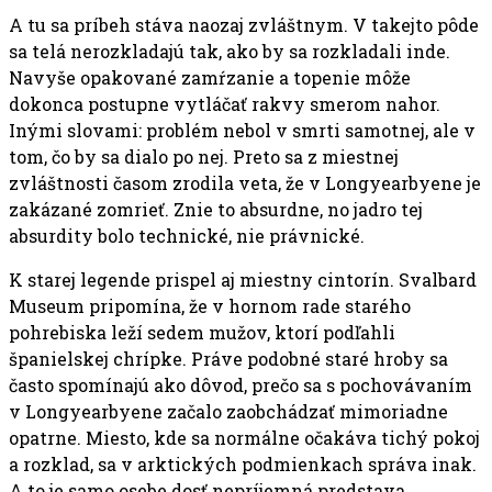
A tu sa príbeh stáva naozaj zvláštnym. V takejto pôde
sa telá nerozkladajú tak, ako by sa rozkladali inde.
Navyše opakované zamŕzanie a topenie môže
dokonca postupne vytláčať rakvy smerom nahor.
Inými slovami: problém nebol v smrti samotnej, ale v
tom, čo by sa dialo po nej. Preto sa z miestnej
zvláštnosti časom zrodila veta, že v Longyearbyene je
zakázané zomrieť. Znie to absurdne, no jadro tej
absurdity bolo technické, nie právnické.
K starej legende prispel aj miestny cintorín. Svalbard
Museum pripomína, že v hornom rade starého
pohrebiska leží sedem mužov, ktorí podľahli
španielskej chrípke. Práve podobné staré hroby sa
často spomínajú ako dôvod, prečo sa s pochovávaním
v Longyearbyene začalo zaobchádzať mimoriadne
opatrne. Miesto, kde sa normálne očakáva tichý pokoj
a rozklad, sa v arktických podmienkach správa inak.
A to je samo osebe dosť nepríjemná predstava.