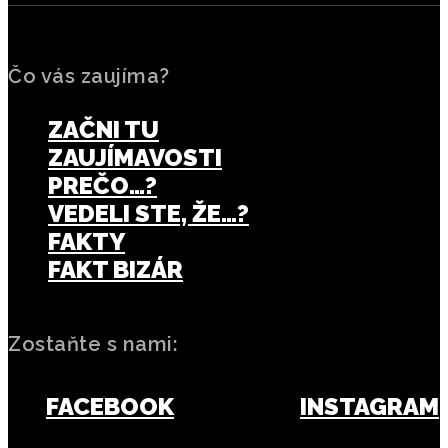
Čo vás zaujíma?
ZAČNI TU
ZAUJÍMAVOSTI
PREČO…?
VEDELI STE, ŽE…?
FAKTY
FAKT BIZÁR
Zostaňte s nami:
FACEBOOK
INSTAGRAM