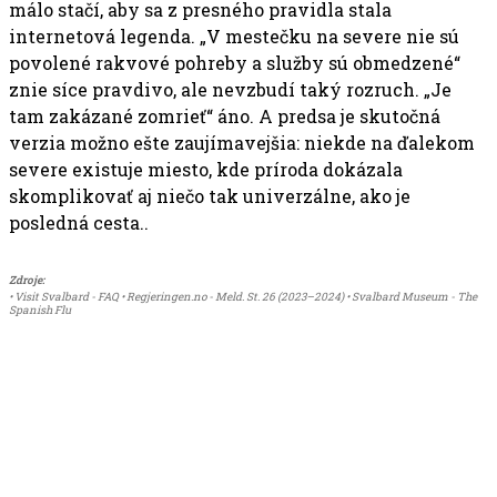
málo stačí, aby sa z presného pravidla stala
internetová legenda. „V mestečku na severe nie sú
povolené rakvové pohreby a služby sú obmedzené“
znie síce pravdivo, ale nevzbudí taký rozruch. „Je
tam zakázané zomrieť“ áno. A predsa je skutočná
verzia možno ešte zaujímavejšia: niekde na ďalekom
severe existuje miesto, kde príroda dokázala
skomplikovať aj niečo tak univerzálne, ako je
posledná cesta..
Zdroje:
• Visit Svalbard - FAQ • Regjeringen.no - Meld. St. 26 (2023–2024) • Svalbard Museum - The
Spanish Flu