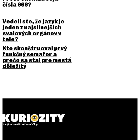
čísla 666?
Vedeli ste, že jazyk je
jeden z najsilnejších
svalových orgánov v
tele?
Kto skonštruoval prvý
funkčný semafor a
prečo sa stal pre mestá
dôležitý
PREDCHÁDZAJÚCI ČLÁNOK
NASLEDUJÚCI ČLÁNOK
Dedina, kde sú takmer všetci
Najbizarnejšie voľby
obyvatelia modrookí a blond
starostu: vyhral pes