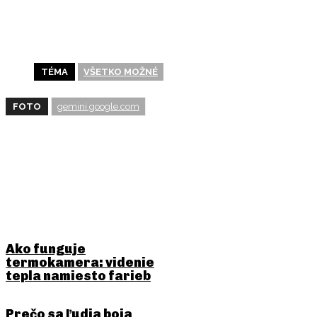
TÉMA
VŠETKO MOŽNÉ
FOTO
gemini.google.com
BUDE ŤA ZAUJÍMAŤ
Ako funguje
termokamera: videnie
tepla namiesto farieb
Prečo sa ľudia boja