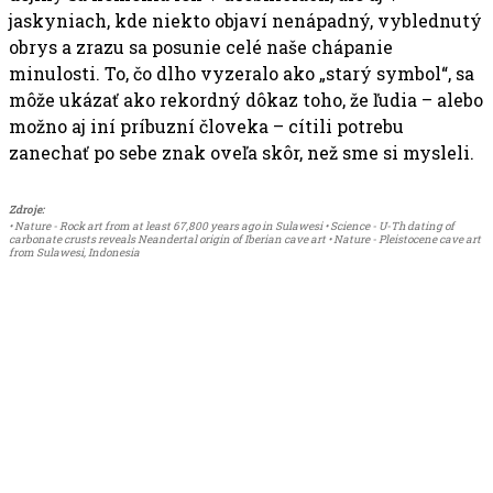
jaskyniach, kde niekto objaví nenápadný, vyblednutý
obrys a zrazu sa posunie celé naše chápanie
minulosti. To, čo dlho vyzeralo ako „starý symbol“, sa
môže ukázať ako rekordný dôkaz toho, že ľudia – alebo
možno aj iní príbuzní človeka – cítili potrebu
zanechať po sebe znak oveľa skôr, než sme si mysleli.
Zdroje:
• Nature - Rock art from at least 67,800 years ago in Sulawesi • Science - U-Th dating of
carbonate crusts reveals Neandertal origin of Iberian cave art • Nature - Pleistocene cave art
from Sulawesi, Indonesia