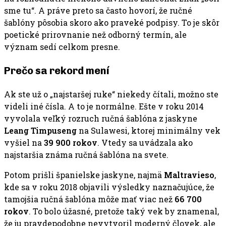
sme tu“. A práve preto sa často hovorí, že ručné
šablóny pôsobia skoro ako praveké podpisy. To je skôr
poetické prirovnanie než odborný termín, ale
význam sedí celkom presne.
Prečo sa rekord mení
Ak ste už o „najstaršej ruke“ niekedy čítali, možno ste
videli iné čísla. A to je normálne. Ešte v roku 2014
vyvolala veľký rozruch ručná šablóna z jaskyne
Leang Timpuseng
na Sulawesi, ktorej minimálny vek
vyšiel na
39 900 rokov
. Vtedy sa uvádzala ako
najstaršia známa ručná šablóna na svete.
Potom prišli španielske jaskyne, najmä
Maltravieso
,
kde sa v roku 2018 objavili výsledky naznačujúce, že
tamojšia ručná šablóna môže mať viac než
66 700
rokov
. To bolo úžasné, pretože taký vek by znamenal,
že ju pravdepodobne nevytvoril moderný človek, ale