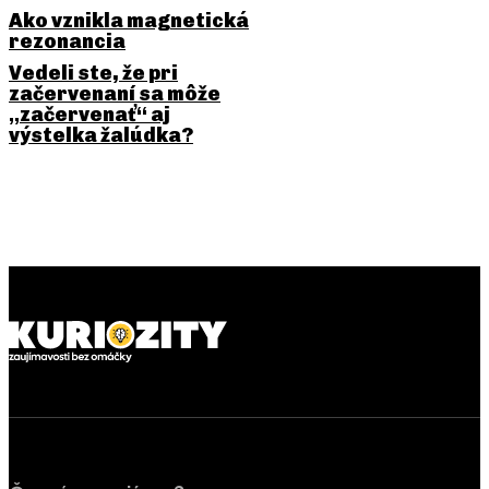
Ako vznikla magnetická
rezonancia
Vedeli ste, že pri
začervenaní sa môže
„začervenať“ aj
výstelka žalúdka?
PREDCHÁDZAJÚCI ČLÁNOK
NASLEDUJÚCI ČLÁNOK
Rýchlosť očného žmurknutia:
Magnetické pole Zeme:
jeden z najrýchlejších
neviditeľný štít, ktorý drží
pohybov tela
atmosféru pri živote