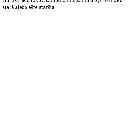
stará 67 800 rokov, samotná maľba musí byť rovnako
stará alebo ešte staršia.