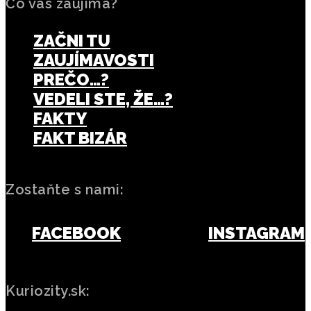
Čo vás zaujíma?
ZAČNI TU
ZAUJÍMAVOSTI
PREČO…?
VEDELI STE, ŽE…?
FAKTY
FAKT BIZÁR
Zostaňte s nami:
FACEBOOK
INSTAGRAM
Kuriozity.sk: