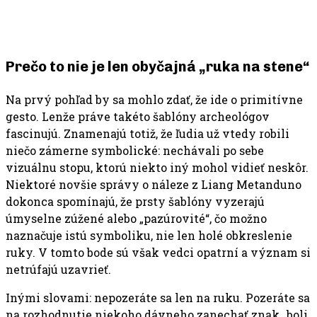
Prečo to nie je len obyčajná „ruka na stene“
Na prvý pohľad by sa mohlo zdať, že ide o primitívne
gesto. Lenže práve takéto šablóny archeológov
fascinujú. Znamenajú totiž, že ľudia už vtedy robili
niečo zámerne symbolické: nechávali po sebe
vizuálnu stopu, ktorú niekto iný mohol vidieť neskôr.
Niektoré novšie správy o náleze z Liang Metanduno
dokonca spomínajú, že prsty šablóny vyzerajú
úmyselne zúžené alebo „pazúrovité“, čo možno
naznačuje istú symboliku, nie len holé obkreslenie
ruky. V tomto bode sú však vedci opatrní a význam si
netrúfajú uzavrieť.
Inými slovami: nepozeráte sa len na ruku. Pozeráte sa
na rozhodnutie niekoho dávneho zanechať znak „boli