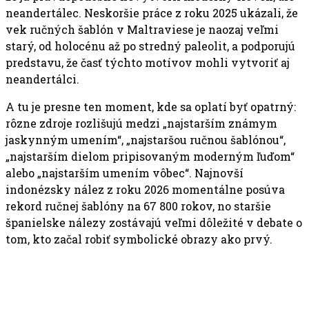
neandertálec. Neskoršie práce z roku 2025 ukázali, že
vek ručných šablón v Maltraviese je naozaj veľmi
starý, od holocénu až po stredný paleolit, a podporujú
predstavu, že časť týchto motívov mohli vytvoriť aj
neandertálci.
A tu je presne ten moment, kde sa oplatí byť opatrný:
rôzne zdroje rozlišujú medzi „najstarším známym
jaskynným umením“, „najstaršou ručnou šablónou“,
„najstarším dielom pripisovaným moderným ľuďom“
alebo „najstarším umením vôbec“. Najnovší
indonézsky nález z roku 2026 momentálne posúva
rekord ručnej šablóny na 67 800 rokov, no staršie
španielske nálezy zostávajú veľmi dôležité v debate o
tom, kto začal robiť symbolické obrazy ako prvý.