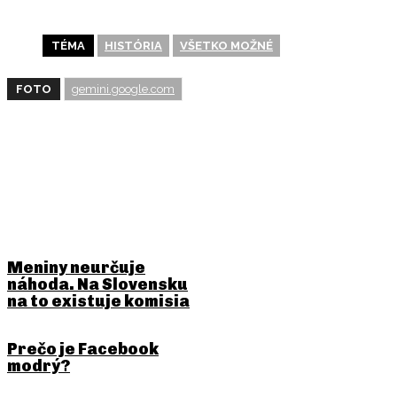
TÉMA
HISTÓRIA
VŠETKO MOŽNÉ
FOTO
gemini.google.com
BUDE ŤA ZAUJÍMAŤ
Meniny neurčuje
náhoda. Na Slovensku
na to existuje komisia
Prečo je Facebook
modrý?