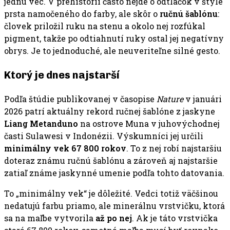
jednu vec. V prehistórii často nejde o odtlačok v štýle
prsta namočeného do farby, ale skôr o
ručnú šablónu
:
človek priložil ruku na stenu a okolo nej rozfúkal
pigment, takže po odtiahnutí ruky ostal jej negatívny
obrys. Je to jednoduché, ale neuveriteľne silné gesto.
Ktorý je dnes najstarší
Podľa štúdie publikovanej v časopise
Nature
v januári
2026 patrí aktuálny rekord ručnej šablóne z jaskyne
Liang Metanduno
na ostrove Muna v juhovýchodnej
časti Sulawesi v Indonézii. Výskumníci jej určili
minimálny vek 67 800 rokov
. To z nej robí najstaršiu
doteraz známu ručnú šablónu a zároveň aj najstaršie
zatiaľ známe jaskynné umenie podľa tohto datovania.
To „minimálny vek“ je dôležité. Vedci totiž väčšinou
nedatujú farbu priamo, ale minerálnu vrstvičku, ktorá
sa na maľbe vytvorila
až po nej
. Ak je táto vrstvička