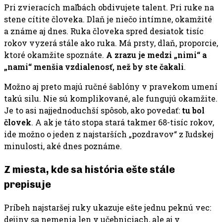
Pri zvieracích maľbách obdivujete talent. Pri ruke na
stene cítite človeka. Dlaň je niečo intímne, okamžité
a známe aj dnes. Ruka človeka spred desiatok tisíc
rokov vyzerá stále ako ruka. Má prsty, dlaň, proporcie,
ktoré okamžite spoznáte.
A zrazu je medzi „nimi“ a
„nami“ menšia vzdialenosť, než by ste čakali
.
Možno aj preto majú ručné šablóny v pravekom umení
takú silu. Nie sú komplikované, ale fungujú okamžite.
Je to asi najjednoduchší spôsob, ako povedať:
tu bol
človek
. A ak je táto stopa stará takmer 68-tisíc rokov,
ide možno o jeden z najstarších „pozdravov“ z ľudskej
minulosti, aké dnes poznáme.
Z miesta, kde sa história ešte stále
prepisuje
Príbeh najstaršej ruky ukazuje ešte jednu peknú vec:
dejiny sa nemenia len v učebniciach, ale aj v