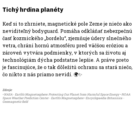
Tichý hrdina planéty
Keď si to zhrniete, magnetické pole Zeme je niečo ako
neviditeľný bodyguard. Pomáha odkláňať nebezpečnú
časť kozmického „bordelu“, zjemňuje údery slnečného
vetra, chráni hornú atmosféru pred väčšou eróziou a
zároveň vytvára podmienky, v ktorých sa životu aj
technológiám dýcha podstatne lepšie. A práve preto
je fascinujúce, že o tak dôležitú ochranu sa stará niečo,
čo nikto z nás priamo nevidí. 🌍✨
Zdroje:
• NASA - Earth’s Magnetosphere: Protecting Our Planet from Harmful Space Energy • NOAA
Space Weather Prediction Center - Earth’s Magnetosphere • Encyclopaedia Britannica -
Geomagnetic field