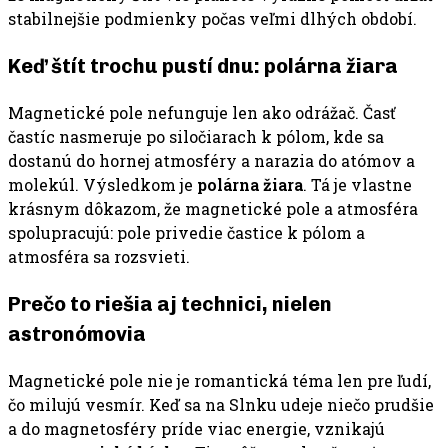
stabilnejšie podmienky počas veľmi dlhých období.
Keď štít trochu pustí dnu: polárna žiara
Magnetické pole nefunguje len ako odrážač. Časť
častíc nasmeruje po siločiarach k pólom, kde sa
dostanú do hornej atmosféry a narazia do atómov a
molekúl. Výsledkom je
polárna žiara
. Tá je vlastne
krásnym dôkazom, že magnetické pole a atmosféra
spolupracujú: pole privedie častice k pólom a
atmosféra sa rozsvieti.
Prečo to riešia aj technici, nielen
astronómovia
Magnetické pole nie je romantická téma len pre ľudí,
čo milujú vesmír. Keď sa na Slnku udeje niečo prudšie
a do magnetosféry príde viac energie, vznikajú