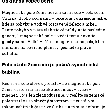
Odkiaľ sa vôbec berie
Magnetické pole Zeme nevzniká niekde v oblakoch.
Vzniká hlboko pod nami, v
tekutom vonkajšom jadre
,
kde sa pohybuje vodivé roztavené železo a nikel.
Tento pohyb vytvára elektrické prúdy a tie následne
generujú magnetické pole – vedci tomu hovoria
geodynamo
. Veľká väčšina magnetického poľa, ktoré
meriame na povrchu planéty, pochádza práve
odtiaľto.
Pole okolo Zeme nie je pekná symetrická
bublina
Keď si v škole človek predstavuje magnetické pole
Zeme, často vidí niečo ako učebnicový tyčový
magnet. To je len zjednodušenie. V realite sa zemské
pole stretáva so
slnečným vetrom
– neustálym
tokom nabitých častíc zo Slnka – a tým sa deformuje.