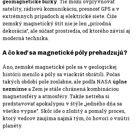
geomagnetické búrky
. Tie môžu ovplyvňovať
satelity, rádiovú komunikáciu, presnosť GPS a v
extrémnych prípadoch aj elektrické siete. Čiže
zemský magnetický štít nie je len „prírodná
dekorácia“, ale súčasť prostredia, od ktorého závisí aj
moderná technika.
A čo keď sa magnetické póly prehadzujú?
Áno, zemské magnetické pole sa v geologickej
histórii menilo a póly sa viackrát obrátili. Počas
takých období pole zoslabne, ale podľa NASA
úplne
nezmizne
a Zem je stále chránená kombináciou
magnetosféry a atmosféry. Takže netreba si
predstavovať apokalypsu v štýle „jedného dňa sa
všetko vypne“. Skôr ide o zložitý a pomalý proces,
ktorý vedcov zaujíma najmä tým, čo hovorí o vnútri
planéty.