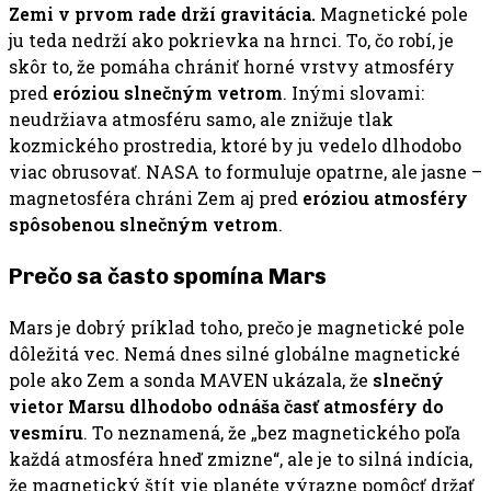
Zemi v prvom rade drží gravitácia.
Magnetické pole
ju teda nedrží ako pokrievka na hrnci. To, čo robí, je
skôr to, že pomáha chrániť horné vrstvy atmosféry
pred
eróziou slnečným vetrom
. Inými slovami:
neudržiava atmosféru samo, ale znižuje tlak
kozmického prostredia, ktoré by ju vedelo dlhodobo
viac obrusovať. NASA to formuluje opatrne, ale jasne –
magnetosféra chráni Zem aj pred
eróziou atmosféry
spôsobenou slnečným vetrom
.
Prečo sa často spomína Mars
Mars je dobrý príklad toho, prečo je magnetické pole
dôležitá vec. Nemá dnes silné globálne magnetické
pole ako Zem a sonda MAVEN ukázala, že
slnečný
vietor Marsu dlhodobo odnáša časť atmosféry do
vesmíru
. To neznamená, že „bez magnetického poľa
každá atmosféra hneď zmizne“, ale je to silná indícia,
že magnetický štít vie planéte výrazne pomôcť držať