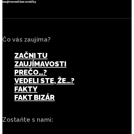
Čo vás zaujíma?
ZAČNI TU
ZAUJÍMAVOSTI
PREČO…?
VEDELI STE, ŽE…?
FAKTY
FAKT BIZÁR
Zostaňte s nami: