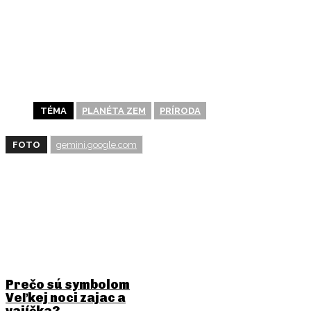
TÉMA
PLANÉTA ZEM
PRÍRODA
FOTO
gemini.google.com
BUDE ŤA ZAUJÍMAŤ
Prečo sú symbolom
Veľkej noci zajac a
vajíčka?