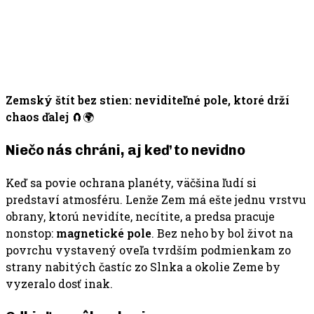
Zemský štít bez stien: neviditeľné pole, ktoré drží
chaos ďalej
🧲🌍
Niečo nás chráni, aj keď to nevidno
Keď sa povie ochrana planéty, väčšina ľudí si
predstaví atmosféru. Lenže Zem má ešte jednu vrstvu
obrany, ktorú nevidíte, necítite, a predsa pracuje
nonstop:
magnetické pole
. Bez neho by bol život na
povrchu vystavený oveľa tvrdším podmienkam zo
strany nabitých častíc zo Slnka a okolie Zeme by
vyzeralo dosť inak.