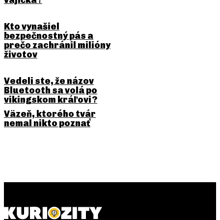
Kto vynašiel
bezpečnostný pás a
prečo zachránil milióny
životov
Vedeli ste, že názov
Bluetooth sa volá po
vikingskom kráľovi?
Väzeň, ktorého tvár
nemal nikto poznať
PREDCHÁDZAJÚCI ČLÁNOK
NASLEDUJÚCI ČLÁNOK
Najstarší odtlačok ruky:
Mesto bez áut: ako funguje
podpis človeka starý
život tam, kde autá nemajú
desiatky tisíc rokov
miesto