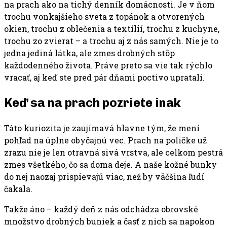
na prach ako na tichý denník domácnosti. Je v ňom
trochu vonkajšieho sveta z topánok a otvorených
okien, trochu z oblečenia a textílií, trochu z kuchyne,
trochu zo zvierat – a trochu aj z nás samých. Nie je to
jedna jediná látka, ale zmes drobných stôp
každodenného života. Práve preto sa vie tak rýchlo
vracať, aj keď ste pred pár dňami poctivo upratali.
Keď sa na prach pozriete inak
Táto kuriozita je zaujímavá hlavne tým, že mení
pohľad na úplne obyčajnú vec. Prach na poličke už
zrazu nie je len otravná sivá vrstva, ale celkom pestrá
zmes všetkého, čo sa doma deje. A naše kožné bunky
do nej naozaj prispievajú viac, než by väčšina ľudí
čakala.
Takže áno – každý deň z nás odchádza obrovské
množstvo drobných buniek a časť z nich sa napokon