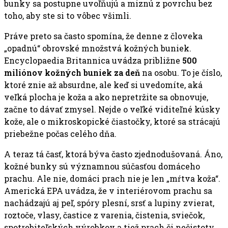
bunky sa postupne uvoľňujú a miznú z povrchu bez
toho, aby ste si to vôbec všimli.
Práve preto sa často spomína, že denne z človeka
„opadnú“ obrovské množstvá kožných buniek.
Encyclopaedia Britannica uvádza približne
500
miliónov kožných buniek za deň
na osobu. To je číslo,
ktoré znie až absurdne, ale keď si uvedomíte, aká
veľká plocha je koža a ako nepretržite sa obnovuje,
začne to dávať zmysel. Nejde o veľké viditeľné kúsky
kože, ale o mikroskopické čiastočky, ktoré sa strácajú
priebežne počas celého dňa.
A teraz tá časť, ktorá býva často zjednodušovaná. Áno,
kožné bunky sú významnou súčasťou domáceho
prachu. Ale nie, domáci prach nie je len „mŕtva koža“.
Americká EPA uvádza, že v interiérovom prachu sa
nachádzajú aj peľ, spóry plesní, srsť a lupiny zvierat,
roztoče, vlasy, častice z varenia, čistenia, sviečok,
spotrebiteľských výrobkov a tiež prach či nečistoty