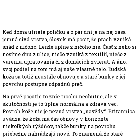
Keď doma utriete poličku a o pár dní je na nej zasa
jemná sivá vrstva, človek má pocit, že prach vzniká
snáď z ničoho. Lenže úplne z ničoho nie. Časť z neho si
nosíme dnu z ulice, niečo vzniká z textílií, niečo z
varenia, upratovania či z domácich zvierat. A áno,
svoj podiel na tom má aj naše vlastné telo. Ľudská
koža sa totiž neustále obnovuje a staré bunky z jej
povrchu postupne odpadnú preč.
Na prvé počutie to znie trochu nechutne, ale v
skutočnosti je to úplne normálna a zdravá vec.
Povrch kože nie je pevná vrstva „navždy“. Britannica
uvádza, že koža má čas obnovy v horizonte
niekoľkých týždňov, takže bunky na povrchu
priebežne nahrádzajú nové. To znamená, že staré