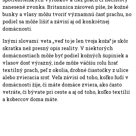
zanesené zvonka. Britannica zároveň píše, že kožné
bunky a vlasy môžu tvoriť významnú časť prachu, no
podiel sa môže líšiť a závisí aj od konkrétnej
domácnosti.
Inými slovami: veta „veď to je len tvoja koža“ je skôr
skratka než presný opis reality. V niektorých
domácnostiach môže byť podiel kožných šupiniek a
vlasov dosť výrazný, inde môže väčšiu rolu hrať
textilný prach, peľ z okolia, drobné čiastočky z ulice
alebo zvieracia srsť. Veľa závisí od toho, koľko ľudí v
domácnosti žije, či máte domáce zviera, ako často
vetráte, či bývate pri ceste a aj od toho, koľko textílií
a kobercov doma máte.