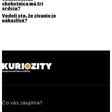
chobotnica má tri
srdcia?
Vedeli ste, že zívanie je
nákazlivé?
PREDCHÁDZAJÚCI ČLÁNOK
NASLEDUJÚCI ČLÁNOK
Prečo sa ovčie kiahne volajú
Krvavý vodopád v
ovčie, keď nie sú z oviec?
Antarktíde: prečo z ľadu
tečie červená voda
Čo vás zaujíma?