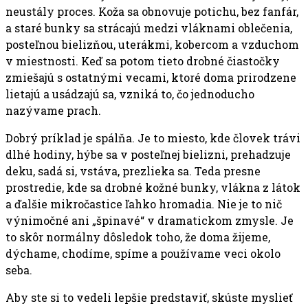
neustály proces. Koža sa obnovuje potichu, bez fanfár,
a staré bunky sa strácajú medzi vláknami oblečenia,
posteľnou bielizňou, uterákmi, kobercom a vzduchom
v miestnosti. Keď sa potom tieto drobné čiastočky
zmiešajú s ostatnými vecami, ktoré doma prirodzene
lietajú a usádzajú sa, vzniká to, čo jednoducho
nazývame prach.
Dobrý príklad je spálňa. Je to miesto, kde človek trávi
dlhé hodiny, hýbe sa v posteľnej bielizni, prehadzuje
deku, sadá si, vstáva, prezlieka sa. Teda presne
prostredie, kde sa drobné kožné bunky, vlákna z látok
a ďalšie mikročastice ľahko hromadia. Nie je to nič
výnimočné ani „špinavé“ v dramatickom zmysle. Je
to skôr normálny dôsledok toho, že doma žijeme,
dýchame, chodíme, spíme a používame veci okolo
seba.
Aby ste si to vedeli lepšie predstaviť, skúste myslieť