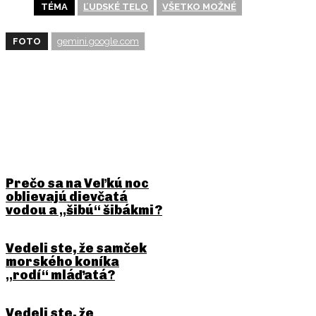
TÉMA
ĽUDSKÉ TELO
VŠETKO MOŽNÉ
FOTO
gemini.google.com
BUDE ŤA ZAUJÍMAŤ
Prečo sa na Veľkú noc
oblievajú dievčatá
vodou a „šibú“ šibákmi?
Vedeli ste, že samček
morského koníka
„rodí“ mláďatá?
Vedeli ste, že