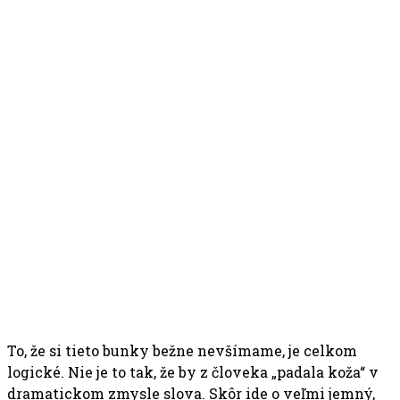
To, že si tieto bunky bežne nevšímame, je celkom
logické. Nie je to tak, že by z človeka „padala koža“ v
dramatickom zmysle slova. Skôr ide o veľmi jemný,