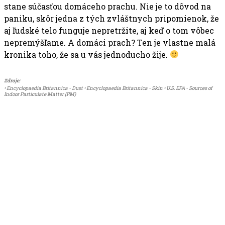
stane súčasťou domáceho prachu. Nie je to dôvod na
paniku, skôr jedna z tých zvláštnych pripomienok, že
aj ľudské telo funguje nepretržite, aj keď o tom vôbec
nepremýšľame. A domáci prach? Ten je vlastne malá
kronika toho, že sa u vás jednoducho žije.
Zdroje:
• Encyclopaedia Britannica - Dust • Encyclopaedia Britannica - Skin • U.S. EPA - Sources of
Indoor Particulate Matter (PM)