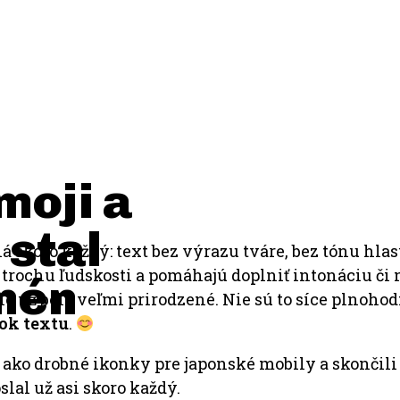
moji a
 stal
ná skoro každý: text bez výrazu tváre, bez tónu hla
trochu ľudskosti a pomáhajú doplniť intonáciu či 
mén
e už bolo veľmi prirodzené. Nie sú to síce plnohod
ok textu
.
li ako drobné ikonky pre japonské mobily a skončil
slal už asi skoro každý.