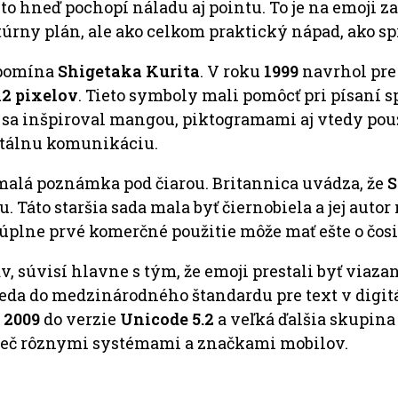
to hneď pochopí náladu aj pointu. To je na emoji 
ltúrny plán, ale ako celkom praktický nápad, ako 
 spomína
Shigetaka Kurita
. V roku
1999
navrhol pre
12 pixelov
. Tieto symboly mali pomôcť pri písaní s
 sa inšpiroval mangou, piktogramami aj vtedy po
gitálnu komunikáciu.
e malá poznámka pod čiarou. Britannica uvádza, že
S
. Táto staršia sada mala byť čiernobiela a jej autor
 úplne prvé komerčné použitie môže mať ešte o čosi
jav, súvisí hlavne s tým, že emoji prestali byť viaz
 teda do medzinárodného štandardu pre text v digi
u
2009
do verzie
Unicode 5.2
a veľká ďalšia skupina
rieč rôznymi systémami a značkami mobilov.