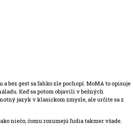
su a bez gest sa ľahko zle pochopí. MoMA to opisuje
náladu. Keď sa potom objavili v bežných
notný jazyk v klasickom zmysle, ale určite sa z
i ako niečo, čomu rozumejú ľudia takmer všade.