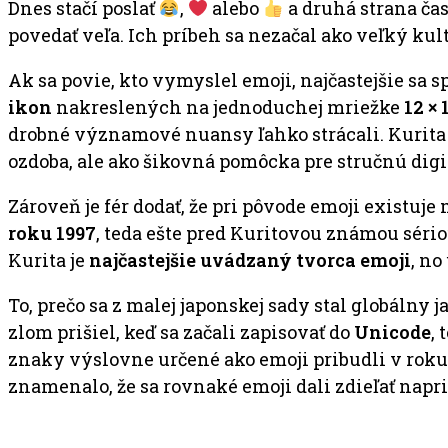
Dnes stačí poslať
,
alebo
a druhá strana čas
povedať veľa. Ich príbeh sa nezačal ako veľký ku
Ak sa povie, kto vymyslel emoji, najčastejšie sa
ikon
nakreslených na jednoduchej mriežke
12 × 
drobné významové nuansy ľahko strácali. Kurita
ozdoba, ale ako šikovná pomôcka pre stručnú di
Zároveň je fér dodať, že pri pôvode emoji existuj
roku 1997
, teda ešte pred Kuritovou známou sériou
Kurita je
najčastejšie uvádzaný tvorca emoji
, no
To, prečo sa z malej japonskej sady stal globálny 
zlom prišiel, keď sa začali zapisovať do
Unicode
,
znaky výslovne určené ako emoji pribudli v rok
znamenalo, že sa rovnaké emoji dali zdieľať nap