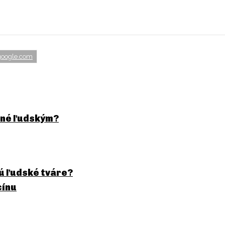
google.com
obné ľudským?
jú ľudské tváre?
cínu
epka?
Najčudnejš