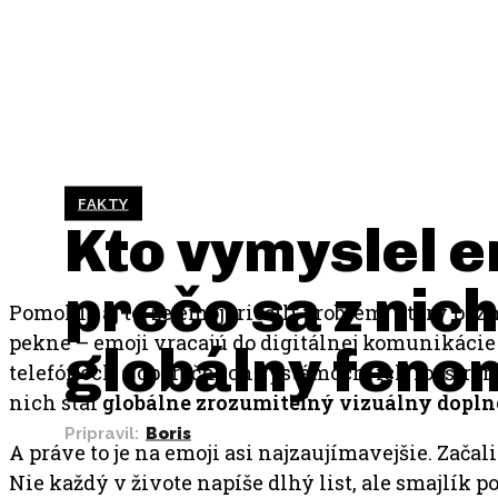
FAKTY
Kto vymyslel e
prečo sa z nich
Pomohlo aj to, že emoji riešili problém, ktorý poz
pekne – emoji vracajú do digitálnej komunikácie 
globálny feno
telefónoch a operačných systémoch, ich rozšíreni
nich stal
globálne zrozumiteľný vizuálny dopln
Pripravil:
Boris
A práve to je na emoji asi najzaujímavejšie. Zača
Nie každý v živote napíše dlhý list, ale smajlík po