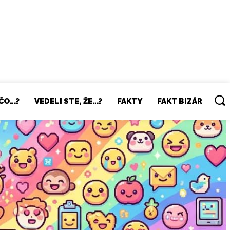
ČO…?
VEDELI STE, ŽE…?
FAKTY
FAKT BIZÁR