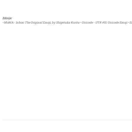
Zdroje:
• MoMA - Inbox: The Original Emoji, by Shigetaka Kurita • Unicode - UTR #51: Unicode Emoji • 