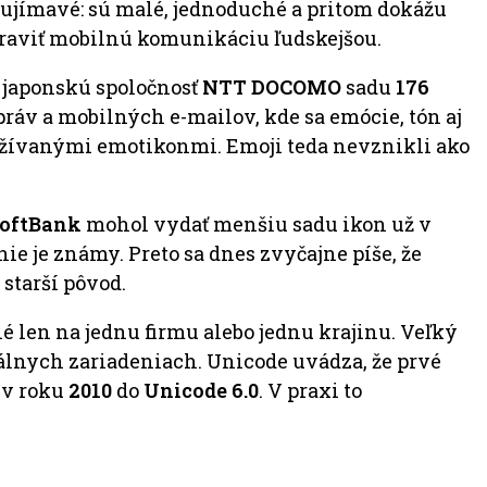
zaujímavé: sú malé, jednoduché a pritom dokážu
spraviť mobilnú komunikáciu ľudskejšou.
 japonskú spoločnosť
NTT DOCOMO
sadu
176
práv a mobilných e-mailov, kde sa emócie, tón aj
užívanými emotikonmi. Emoji teda nevznikli ako
oftBank
mohol vydať menšiu sadu ikon už v
 nie je známy. Preto sa dnes zvyčajne píše, že
 starší pôvod.
ané len na jednu firmu alebo jednu krajinu. Veľký
tálnych zariadeniach. Unicode uvádza, že prvé
 v roku
2010
do
Unicode 6.0
. V praxi to