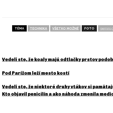
POŠLI TO ĎALEJ
TÉMA
TECHNIKA
VŠETKO MOŽNÉ
FOTO
gemini.
BUDE ŤA ZAUJÍMAŤ
Vedeli ste, že koaly majú odtlačky prstov pod
Pod Parížom leží mesto kostí
Vedeli ste, že niektoré druhy vtákov si pamäta
Kto objavil penicilín a ako náhoda zmenila medi
PREDCHÁDZAJÚCI ČLÁNOK
Čo bolo skôr? Vajce alebo sli