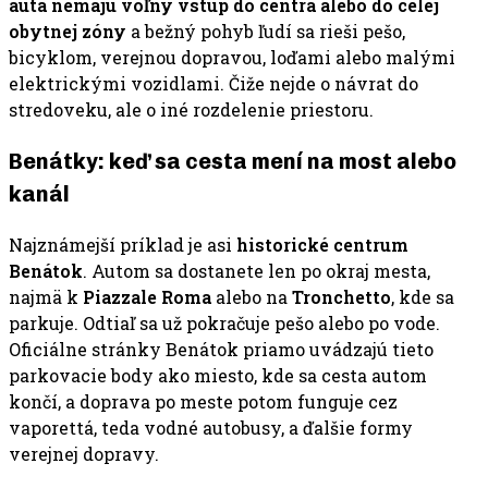
autá nemajú voľný vstup do centra alebo do celej
obytnej zóny
a bežný pohyb ľudí sa rieši pešo,
bicyklom, verejnou dopravou, loďami alebo malými
elektrickými vozidlami. Čiže nejde o návrat do
stredoveku, ale o iné rozdelenie priestoru.
Benátky: keď sa cesta mení na most alebo
kanál
Najznámejší príklad je asi
historické centrum
Benátok
. Autom sa dostanete len po okraj mesta,
najmä k
Piazzale Roma
alebo na
Tronchetto
, kde sa
parkuje. Odtiaľ sa už pokračuje pešo alebo po vode.
Oficiálne stránky Benátok priamo uvádzajú tieto
parkovacie body ako miesto, kde sa cesta autom
končí, a doprava po meste potom funguje cez
vaporettá, teda vodné autobusy, a ďalšie formy
verejnej dopravy.