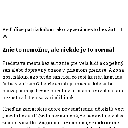
Keď ulice patria ľuďom: ako vyzerá mesto bez áut
🚶‍♀️
🚲
Znie to nemožne, ale niekde je to normál
Predstava mesta bez áut znie pre veľa ľudí ako pekný
sen alebo dopravný chaos v priamom prenose. Ako sa
nosí nákup, ako príde sanitka, čo robí kuriér, kam idú
ľudia s kuframi? Lenže existujú miesta, kde autá
naozaj nemajú bežné miesto v uliciach a život sa tam
nezastavil. Len sa zariadil inak.
Hneď na začiatok je dobré povedať jednu dôležitú vec:
„mesto bez áut“ často neznamená, že neexistuje vôbec
žiadne vozidlo. Väčšinou to znamená, že
súkromné