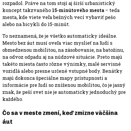
rozpadol. Práve na tom stojí aj širší urbanistický
koncept takzvaného
15-minútového mesta
– teda
mesta, kde viete veľa bežných vecí vybaviť pešo
alebo na bicykli do 15-minút.
To neznamená, že je všetko automaticky ideálne.
Mesto bez áut musí oveľa viac myslieť na ľudí s
obmedzenou mobilitou, na zásobovanie, na batožinu,
na odvoz odpadu aj na núdzové situácie. Preto majú
takéto miesta často rôzne výnimky, malé servisné
vozidlá alebo presne určené vstupné body. Benátky
majú dokonca špeciálne mapy prístupnosti a
informácie pre ľudí so zníženou mobilitou, čo je jasný
znak, že peší svet nie je automaticky jednoduchý pre
každého.
Čo sa v meste zmení, keď zmizne väčšina
áut