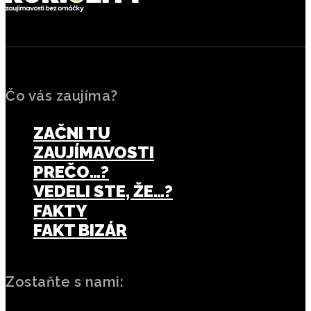
Čo vás zaujíma?
ZAČNI TU
ZAUJÍMAVOSTI
PREČO…?
VEDELI STE, ŽE…?
FAKTY
FAKT BIZÁR
Zostaňte s nami: