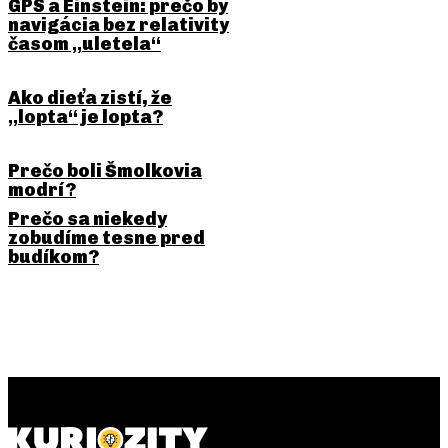
GPS a Einstein: prečo by
navigácia bez relativity
časom „uletela“
Ako dieťa zistí, že
„lopta“ je lopta?
Prečo boli Šmolkovia
modrí?
Prečo sa niekedy
zobudíme tesne pred
budíkom?
PREDCHÁDZAJÚCI ČLÁNOK
NASLEDUJÚCI ČLÁNOK
Magnetické pole Zeme:
Knihy z ľudskej kože: temná
neviditeľný štít, ktorý drží
kapitola dejín, ktorá naozaj
atmosféru pri živote
existovala