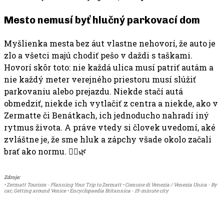
Mesto nemusí byť hlučný parkovací dom
Myšlienka mesta bez áut vlastne nehovorí, že auto je
zlo a všetci majú chodiť pešo v daždi s taškami.
Hovorí skôr toto: nie každá ulica musí patriť autám a
nie každý meter verejného priestoru musí slúžiť
parkovaniu alebo prejazdu. Niekde stačí autá
obmedziť, niekde ich vytlačiť z centra a niekde, ako v
Zermatte či Benátkach, ich jednoducho nahradí iný
rytmus života. A práve vtedy si človek uvedomí, aké
zvláštne je, že sme hluk a zápchy všade okolo začali
brať ako normu. 🚶‍♂️🌿
Zdroje:
• Zermatt Tourism - Planning Your Trip to Zermatt • Comune di Venezia / Venezia Unica - By
car; Getting around Venice • Encyclopaedia Britannica - 15-minute city