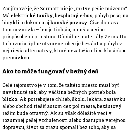
Zaujímavé je, že Zermatt nie je „mŕtve pešie múzeum“.
Má
elektrické taxíky
,
bezplatný e-bus
, pohyb pešo, na
bicykli a dokonca aj
konské povozy
. Čiže doprava
tam nezmizla – len je tichšia, menšia a viac
prispôsobená priestoru. Oficiálne materiály Zermattu
to hovoria úplne otvorene: obec je bez áut a pohyb v
nej riešia alternatívy, ktoré nezaťažia ulice klasickou
premávkou.
Ako to môže fungovať v bežný deň
Celé tajomstvo je v tom, že takéto miesto musí byť
navrhnuté tak, aby väčšina bežných potrieb bola
blízko
. Ak potrebujete chlieb, školu, lekára, zastávku
alebo obchod riešiť autom cez pol mesta, bezáutový
režim bude otravný. Ak sú však dôležité veci v
rozumnej pešej vzdialenosti alebo dostupné verejnou
dopravou, život sa zrazu spomalí bez toho, aby sa