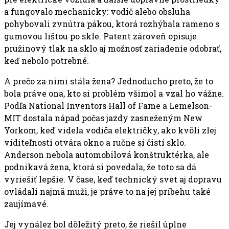
a fungovalo mechanicky: vodič alebo obsluha
pohybovali zvnútra pákou, ktorá rozhýbala rameno s
gumovou lištou po skle. Patent zároveň opisuje
pružinový tlak na sklo aj možnosť zariadenie odobrať,
keď nebolo potrebné.
A prečo za nimi stála žena? Jednoducho preto, že to
bola práve ona, kto si problém všimol a vzal ho vážne.
Podľa National Inventors Hall of Fame a Lemelson-
MIT dostala nápad počas jazdy zasneženým New
Yorkom, keď videla vodiča električky, ako kvôli zlej
viditeľnosti otvára okno a ručne si čistí sklo.
Anderson nebola automobilová konštruktérka, ale
podnikavá žena, ktorá si povedala, že toto sa dá
vyriešiť lepšie. V čase, keď technický svet aj dopravu
ovládali najmä muži, je práve to na jej príbehu také
zaujímavé.
Jej vynález bol dôležitý preto, že riešil úplne