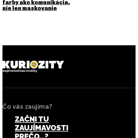
farby ako komunikácia,
nie len maskovanie
PREDCHÁDZAJÚCI ČLÁNOK
NASLEDUJÚCI ČLÁNOK
Ako vznikol eskalátor a
Kto vynašiel termosku a ako
prečo spočiatku pôsobil
dokáže držať teplo aj chlad
ľuďom zvláštne
Čo vás zaujíma?
ZAČNI TU
ZAUJÍMAVOSTI
PREČO…?