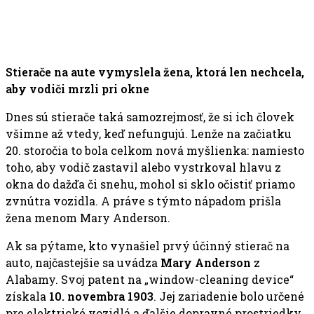
Stierače na aute vymyslela žena, ktorá len nechcela,
aby vodiči mrzli pri okne
Dnes sú stierače taká samozrejmosť, že si ich človek
všimne až vtedy, keď nefungujú. Lenže na začiatku
20. storočia to bola celkom nová myšlienka: namiesto
toho, aby vodič zastavil alebo vystrkoval hlavu z
okna do dažďa či snehu, mohol si sklo očistiť priamo
zvnútra vozidla. A práve s týmto nápadom prišla
žena menom Mary Anderson.
Ak sa pýtame, kto vynašiel prvý účinný stierač na
auto, najčastejšie sa uvádza
Mary Anderson
z
Alabamy. Svoj patent na „window-cleaning device“
získala
10. novembra 1903
. Jej zariadenie bolo určené
pre elektrické vozidlá a ďalšie dopravné prostriedky