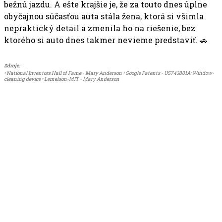
bežnú jazdu. A ešte krajšie je, že za touto dnes úplne
obyčajnou súčasťou auta stála žena, ktorá si všimla
nepraktický detail a zmenila ho na riešenie, bez
ktorého si auto dnes takmer nevieme predstaviť. 🚗
Zdroje:
• National Inventors Hall of Fame - Mary Anderson • Google Patents - US743801A: Window-
cleaning device • Lemelson-MIT - Mary Anderson