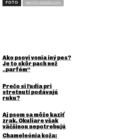
FOTO
gemini.google.com
BUDE ŤA ZAUJÍMAŤ
Ako psovi vonia iný pes?
Je to skôr pach než
„parfém“
Prečo si ľudia pri
stretnutí podávajú
ruku?
Aj psom sa môže kaziť
zrak. Okuliare však
väčšinou nepotrebujú
Chameleónia koža: