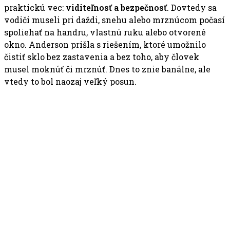
praktickú vec:
viditeľnosť a bezpečnosť
. Dovtedy sa
vodiči museli pri daždi, snehu alebo mrznúcom počasí
spoliehať na handru, vlastnú ruku alebo otvorené
okno. Anderson prišla s riešením, ktoré umožnilo
čistiť sklo bez zastavenia a bez toho, aby človek
musel moknúť či mrznúť. Dnes to znie banálne, ale
vtedy to bol naozaj veľký posun.