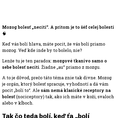
Mozog bolesť „necíti“. A pritom je to šéf celej bolesti
🧠
Keď vás bolí hlava, máte pocit, že vás bolí priamo
mozog. Veď kde inde by to bolelo, nie?
Lenže tu je ten paradox:
mozgové tkanivo samo o
sebe bolesť necíti
. Žiadne „au“ priamo z mozgu.
A to je dôvod, prečo táto téma znie tak divne. Mozog
je orgán, ktorý bolesť spracuje, vyhodnotí a dá vám
pocit „bolí to“. Ale
sám nemá klasické receptory na
bolesť
(nociceptory) tak, ako ich máte v koži, svaloch
alebo v kĺboch.
Tak čo teda bolí, keď ťa „bolí