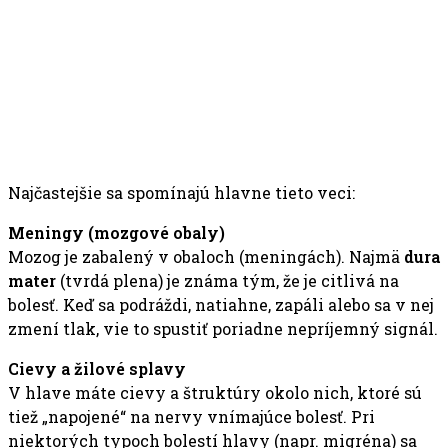
Najčastejšie sa spomínajú hlavne tieto veci:
Meningy (mozgové obaly)
Mozog je zabalený v obaloch (meningách). Najmä
dura
mater
(tvrdá plena) je známa tým, že je citlivá na
bolesť. Keď sa podráždi, natiahne, zapáli alebo sa v nej
zmení tlak, vie to spustiť poriadne nepríjemný signál.
Cievy a žilové splavy
V hlave máte cievy a štruktúry okolo nich, ktoré sú
tiež „napojené“ na nervy vnímajúce bolesť. Pri
niektorých typoch bolestí hlavy (napr. migréna) sa