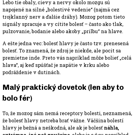
Lebo tie obaly, cievy a nervy okolo mozgu sú
napojené na silné „bolestivé vedenie“ (najmä cez
trojklanný nerv a ďalšie dráhy). Mozog potom tieto
signály spracuje a vy cítite bolesť – často ako tlak,
pulzovanie, bodanie alebo akoby „prilbu“ na hlave.
A ešte jedna vec: bolesť hlavy je často tzv. prenesená
bolesť. To znamená, že zdroj je niekde, ale pocit sa
premietne inde. Preto vás napríklad môže bolieť „celá
hlava“, aj keď spúšťač je napätie v krku alebo
podráždenie v dutinách.
Malý praktický dovetok (len aby to
bolo fér)
To, že mozog sám nemá receptory bolesti, neznamená,
že bolesť hlavy netreba brať vážne. Väčšina bolestí
hlavy je bežná a neškodná, ale ak je bolesť
náhla,
extrémna, iná než zvyčajne
, alebo je s ňou napríklad