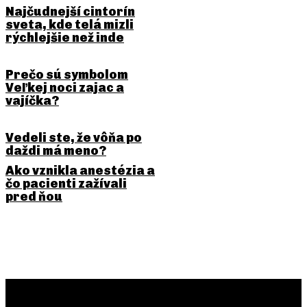
Najčudnejší cintorín
sveta, kde telá mizli
rýchlejšie než inde
Prečo sú symbolom
Veľkej noci zajac a
vajíčka?
Vedeli ste, že vôňa po
daždi má meno?
Ako vznikla anestézia a
čo pacienti zažívali
pred ňou
PREDCHÁDZAJÚCI ČLÁNOK
NASLEDUJÚCI ČLÁNOK
Vedeli ste, že niektoré
Vedeli ste, že mesiac sa od
rastliny „komunikujú“ medzi
Zeme každý rok trochu
sebou?
vzďaľuje?