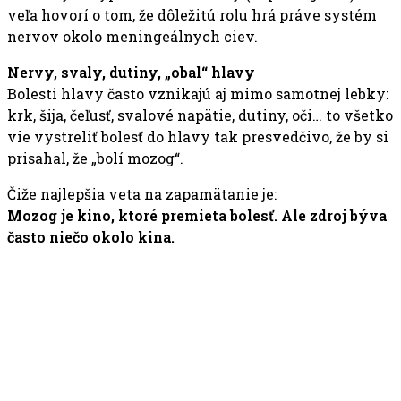
veľa hovorí o tom, že dôležitú rolu hrá práve systém
nervov okolo meningeálnych ciev.
Nervy, svaly, dutiny, „obal“ hlavy
Bolesti hlavy často vznikajú aj mimo samotnej lebky:
krk, šija, čeľusť, svalové napätie, dutiny, oči… to všetko
vie vystreliť bolesť do hlavy tak presvedčivo, že by si
prisahal, že „bolí mozog“.
Čiže najlepšia veta na zapamätanie je:
Mozog je kino, ktoré premieta bolesť. Ale zdroj býva
často niečo okolo kina.