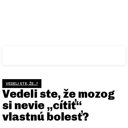
VEDELI STE, ŽE…?
Vedeli ste, že mozog
si nevie „cítiť“
vlastnú bolesť?