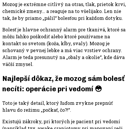
Mozog je extrémne citlivý na otras, tlak, prietok krvi,
chemické zmeny… a reaguje na to všelijako. Len nie
tak, že by priamo „pálil“ bolesťou pri každom dotyku.
Bolesť je hlavne ochranný alarm pre tkanivá, ktoré sa
môžu ľahko poškodiť alebo ktoré používame na
kontakt so svetom (koža, kĺby, svaly). Mozog je
schovaný v pevnej lebke a má viac vrstiev ochrany.
Alarm je teda presunutý na „obaly a okolie“, kde dáva
väčší zmysel.
Najlepší dôkaz, že mozog sám bolesť
necíti: operácie pri vedomí 😳
Toto je taký detail, ktorý ľuďom zvykne prepnúť
hlavu do režimu „počkať, čo?!“.
Existujú zákroky, pri ktorých je pacient pri vedomí
(napríklad tzv. awake craniotomy pri mapovaní reči