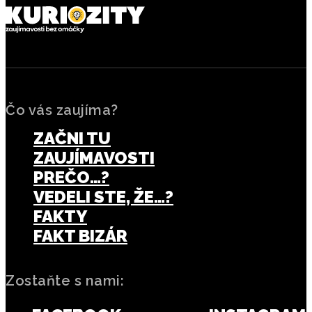
Čo vás zaujíma?
ZAČNI TU
ZAUJÍMAVOSTI
PREČO…?
VEDELI STE, ŽE…?
FAKTY
FAKT BIZÁR
Zostaňte s nami: