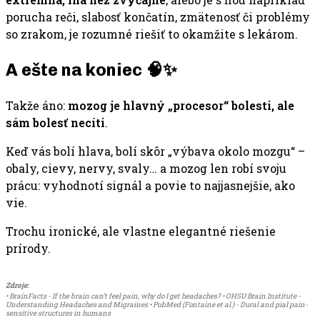
porucha reči, slabosť končatín, zmätenosť či problémy
so zrakom, je rozumné riešiť to okamžite s lekárom.
A ešte na koniec 🧠✨
Takže áno:
mozog je hlavný „procesor“ bolesti, ale
sám bolesť necíti
.
Keď vás bolí hlava, bolí skôr „výbava okolo mozgu“ –
obaly, cievy, nervy, svaly… a mozog len robí svoju
prácu: vyhodnotí signál a povie to najjasnejšie, ako
vie.
Trochu ironické, ale vlastne elegantné riešenie
prírody.
Zdroje:
• BrainFacts - If the brain can’t feel pain, why do I get headaches? • OHSU Brain Institute -
Understanding Headaches and Migraines • PubMed (Fontaine et al.) - Dural and pial pain-
sensitive structures in humans