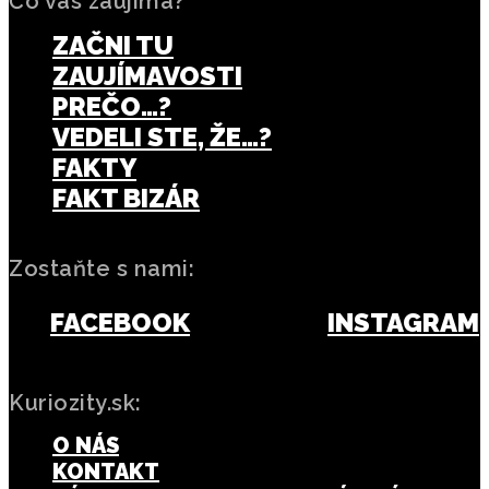
Čo vás zaujíma?
ZAČNI TU
ZAUJÍMAVOSTI
PREČO…?
VEDELI STE, ŽE…?
FAKTY
FAKT BIZÁR
Zostaňte s nami:
FACEBOOK
INSTAGRAM
Kuriozity.sk:
O NÁS
KONTAKT