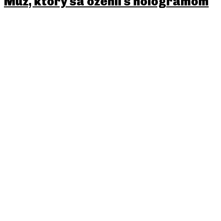
Muž, ktorý sa oženil s hologramom