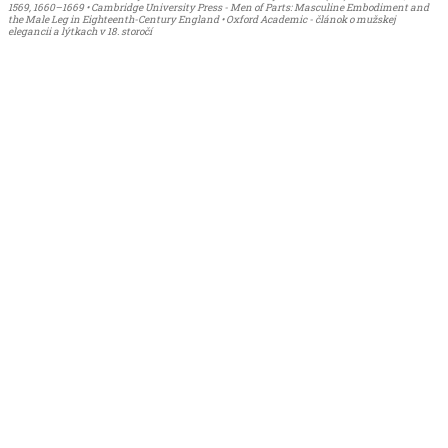
1569, 1660–1669 • Cambridge University Press - Men of Parts: Masculine Embodiment and
the Male Leg in Eighteenth-Century England • Oxford Academic - článok o mužskej
elegancii a lýtkach v 18. storočí