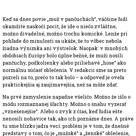
Keď sa dnes povie „muž v pančuchách“, väčšine ľudí
okamžite naskočí pocit, že ide o niečo zvláštne,
možno divadelné, možno trochu komické. Lenže pri
pohľade do minulosti sa ukáže, že to vôbec nebola
žiadna výnimka ani výstrelok. Naopak: v mnohých
obdobiach Európy bolo úplne bežné, že muži nosili
pančuchy, podkolienky alebo priliehavé „hose“ ako
normálnu súčasť oblečenia. V redakcii sme sa preto
pozreli na to, prečo to tak bolo – a odpoveď je oveľa
praktickejšia aj zaujímavejšia, než sa môže zdať.
Na prvé zamyslenie napadne všeličo. Možno že išlo o
módu rozmaznanej šľachty. Možno o snahu vyzerať
„vznešenejšie“. Alebo o zvyk z čias, keď ľudia ešte
nenosili nohavice tak, ako ich poznáme dnes. A práve
tu sme blízko jadra veci: problém je v tom, že dnešné
predstavy o tom, čo je „mužské“ a „ženské“ oblečenie,