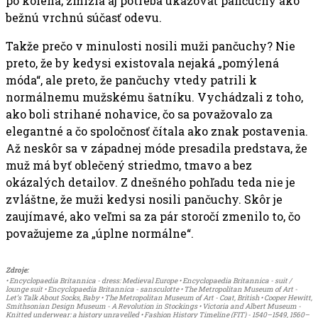
po kolená, zmizla aj potreba ukazovať pančuchy ako
bežnú vrchnú súčasť odevu.
Takže prečo v minulosti nosili muži pančuchy? Nie
preto, že by kedysi existovala nejaká „pomýlená
móda“, ale preto, že pančuchy vtedy patrili k
normálnemu mužskému šatníku. Vychádzali z toho,
ako boli strihané nohavice, čo sa považovalo za
elegantné a čo spoločnosť čítala ako znak postavenia.
Až neskôr sa v západnej móde presadila predstava, že
muž má byť oblečený striedmo, tmavo a bez
okázalých detailov. Z dnešného pohľadu teda nie je
zvláštne, že muži kedysi nosili pančuchy. Skôr je
zaujímavé, ako veľmi sa za pár storočí zmenilo to, čo
považujeme za „úplne normálne“.
Zdroje:
• Encyclopaedia Britannica - dress: Medieval Europe • Encyclopaedia Britannica - suit /
lounge suit • Encyclopaedia Britannica - sansculotte • The Metropolitan Museum of Art -
Let’s Talk About Socks, Baby • The Metropolitan Museum of Art - Coat, British • Cooper Hewitt,
Smithsonian Design Museum - A Revolution in Stockings • Victoria and Albert Museum -
Knitted underwear: a history unravelled • Fashion History Timeline (FIT) - 1540–1549, 1560–