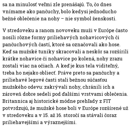
sa na minulosť veľmi zle prenášajú. To, čo dnes
vnímame ako pančuchy, bolo kedysi jednoducho
bežné oblečenie na nohy – nie symbol ženskosti.
V stredoveku a ranom novoveku muži v Európe často
nosili rôzne formy priliehavých nohavicových či
pančuchových častí, ktoré sa označovali ako hose.
Keď sa mužské tuniky skracovali a neskôr sa rozšírili
krátke nohavice či nohavice po kolená, nohy zrazu
zostali viac na očiach. A keď je kus tela viditeľný,
treba ho nejako obliecť. Práve preto sa pančuchy a
priliehavé legové časti stali bežnou súčasťou
mužského odevu: zakrývali nohy, chránili ich a
zároveň dobre sedeli pod ďalšími vrstvami oblečenia.
Britannica aj historické módne prehľady z FIT
potvrdzujú, že mužské hose boli v Európe rozšírené už
v stredoveku a v 15. až 16. storočí sa stávali čoraz
priliehavejšími a výraznejšími.