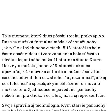
To je moment, ktorý dnes pôsobí trochu prekvapivo.
Dnes sa mužská formálna móda skôr snaží nohy
„skryť“ v dlhých nohaviciach. V 18. storočí to bolo
často opačne: dobre tvarovaná noha bola súčasťou
ideálu elegantného muža. Historická štúdia Karen
Harvey o mužskej nohe v 18. storočí dokonca
upozorňuje, že mužská autorita a mužnosť sa v tom
čase nebudovali len cez strohosť a „rozumnosť“, ale aj
cez telesnosť a spôsob, akým oblečenie formovalo
mužské telo. Zjednodušene povedané: pančuchy
neboli len praktická vec, ale aj nástroj reprezentácie.
Svoje spravila aj technológia. Kým staršie pančuchy