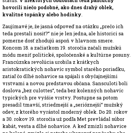
status.
V niektorých obdobiach teda pančuchy
hovorili niečo podobné, ako dnes drahý oblek,
kvalitné topánky alebo hodinky
.
Zaujímavé je, že jasná odpoveď na otázku „prečo ich
teda prestali nosiť?“ nie je len jedna, ale historici sa
pomerne dosť zhodujú aspoň v hlavnom smere.
Koncom 18. a začiatkom 19. storočia začali mužskú
módu meniť politické, spoločenské a kultúrne posuny.
Francúzska revolúcia urobila z krátkych
aristokratických nohavíc symbol starého poriadku,
zatiaľ čo dlhé nohavice sa spájali s obyčajnejšími
vrstvami a novou predstavou občana. Sansculoti boli
doslova „bez culottes“, teda bez kolenných nohavíc
typických pre vyššie vrstvy. Postupne sa potom
presadil tmavší, striedmejší a „serióznejší“ mužský
odev, z ktorého vyrástol moderný oblek. Do 20. rokov
a 30. rokov 19. storočia už podľa Met prevládal súbor
kabát, vesta a dlhé nohavice. A keď zmizli nohavice