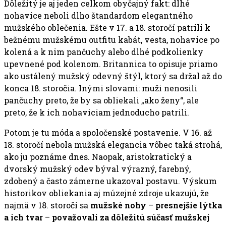
Dôležitý je aj jeden celkom obyčajný fakt: dlhé
nohavice neboli dlho štandardom elegantného
mužského oblečenia. Ešte v 17. a 18. storočí patrili k
bežnému mužskému outfitu kabát, vesta, nohavice po
kolená a k nim pančuchy alebo dlhé podkolienky
upevnené pod kolenom. Britannica to opisuje priamo
ako ustálený mužský odevný štýl, ktorý sa držal až do
konca 18. storočia. Inými slovami: muži nenosili
pančuchy preto, že by sa obliekali „ako ženy“, ale
preto, že k ich nohaviciam jednoducho patrili.
Potom je tu móda a spoločenské postavenie. V 16. až
18. storočí nebola mužská elegancia vôbec taká strohá,
ako ju poznáme dnes. Naopak, aristokratický a
dvorský mužský odev býval výrazný, farebný,
zdobený a často zámerne ukazoval postavu. Výskum
historikov obliekania aj múzejné zdroje ukazujú, že
najmä v 18. storočí sa
mužské nohy
–
presnejšie lýtka
a ich tvar
–
považovali za dôležitú súčasť mužskej