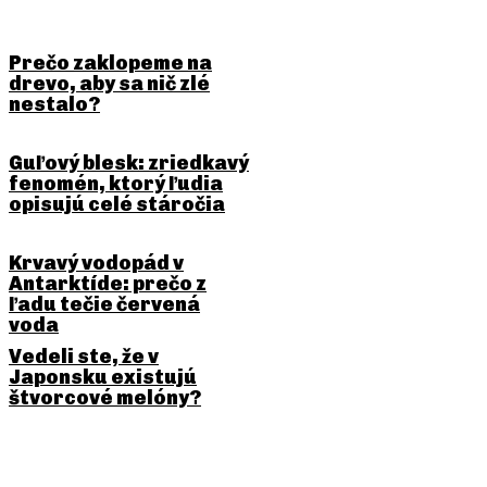
Prečo zaklopeme na
drevo, aby sa nič zlé
nestalo?
Guľový blesk: zriedkavý
fenomén, ktorý ľudia
opisujú celé stáročia
Krvavý vodopád v
Antarktíde: prečo z
ľadu tečie červená
voda
Vedeli ste, že v
Japonsku existujú
štvorcové melóny?
PREDCHÁDZAJÚCI ČLÁNOK
NASLEDUJÚCI ČLÁNOK
Šialená naháňačka za syrom
Prečo sa po kýchnutí hovorí
z kopca
„na zdravie“?