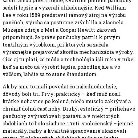
sa šili alebo plietli ručne, kvalitné pletené pančuchy
sedeli lepšie a vyzerali uhladenejšie. Keď William
Lee v roku 1589 predstavil rámový stroj na výrobu
pančúch, výroba sa postupne zrýchlila a zlacnela.
Múzejné zdroje z Met a Cooper Hewitt zároveň
pripomínajú, že práve pančuchy patrili k prvým
textilným výrobkom, pri ktorých sa začala
výraznejšie prejavovať skoršia mechanizácia výroby.
Čiže aj tu platí, že móda a technológia išli ruka v ruke:
keď sa niečo dá vyrobiť lepšie, pohodlnejšie a vo
väčšom, ľahšie sa to stane štandardom.
Ak by sme to mali povedať čo najjednoduchšie,
dôvody boli tri. Prvý: praktický – keď muž nosil
krátke nohavice po kolená, niečo muselo zakrývať a
chrániť dolnú časť nohy. Druhý: estetický – priliehavé
pančuchy zvýrazňovali postavu a v niektorých
obdobiach to bolo žiaduce. Tretí: spoločenský – jemné
materiály, farby a kvalitné spracovanie ukazovali