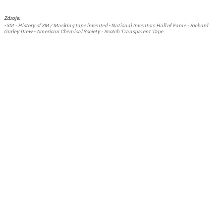
Zdroje:
• 3M - History of 3M / Masking tape invented • National Inventors Hall of Fame - Richard
Gurley Drew • American Chemical Society - Scotch Transparent Tape