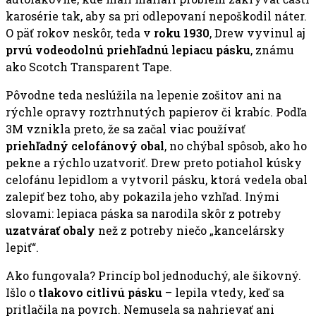
karosérie tak, aby sa pri odlepovaní nepoškodil náter.
O päť rokov neskôr, teda v
roku 1930
, Drew vyvinul aj
prvú vodeodolnú priehľadnú lepiacu pásku
, známu
ako Scotch Transparent Tape.
Pôvodne teda neslúžila na lepenie zošitov ani na
rýchle opravy roztrhnutých papierov či krabíc. Podľa
3M vznikla preto, že sa začal viac používať
priehľadný celofánový obal
, no chýbal spôsob, ako ho
pekne a rýchlo uzatvoriť. Drew preto potiahol kúsky
celofánu lepidlom a vytvoril pásku, ktorá vedela obal
zalepiť bez toho, aby pokazila jeho vzhľad. Inými
slovami: lepiaca páska sa narodila skôr z potreby
uzatvárať obaly
než z potreby niečo „kancelársky
lepiť“.
Ako fungovala? Princíp bol jednoduchý, ale šikovný.
Išlo o
tlakovo citlivú pásku
– lepila vtedy, keď sa
pritlačila na povrch. Nemusela sa nahrievať ani