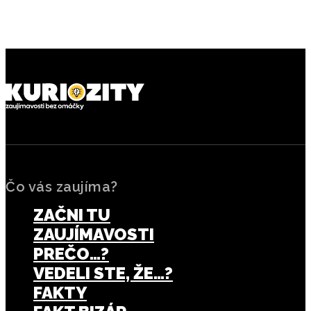
prečo ich pôvod nie je taký
funkčný semafor a prečo sa
jednoduchý
stal pre mestá dôležitý
Čo vás zaujíma?
ZAČNI TU
ZAUJÍMAVOSTI
PREČO…?
VEDELI STE, ŽE…?
FAKTY