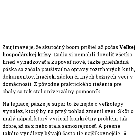
Zaujímavé je, že skutočný boom prišiel až počas
Veľkej
hospodárskej krízy
. Ľudia si nemohli dovoliť všetko
hneď vyhadzovať a kupovať nové, takže priehľadná
páska sa začala používať na opravy roztrhaných kníh,
dokumentov, hračiek, záclon či iných bežných vecí v
domácnosti. Z pôvodne praktického riešenia pre
obaly sa tak stal univerzálny pomocník.
Na lepiacej páske je super to, že nejde o veľkolepý
vynález, ktorý by na prvý pohľad zmenil svet. Skôr o
malý nápad, ktorý vyriešil konkrétny problém tak
dobre, až sa z neho stala samozrejmosť. A presne
takéto vynálezy bývajú často tie najšikovnejšie. 📎