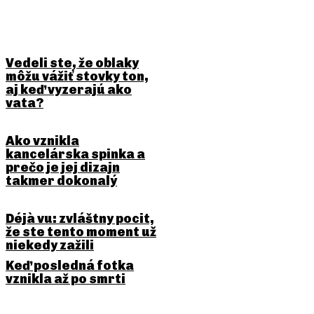
BUDE ŤA ZAUJÍMAŤ
Vedeli ste, že oblaky
môžu vážiť stovky ton,
aj keď vyzerajú ako
vata?
Ako vznikla
kancelárska spinka a
prečo je jej dizajn
takmer dokonalý
Déjà vu: zvláštny pocit,
že ste tento moment už
niekedy zažili
Keď posledná fotka
vznikla až po smrti
PREDCHÁDZAJÚCI ČLÁNOK
NASLEDUJÚCI ČLÁNOK
Kto vynašiel cestoviny a
Kto skonštruoval prvý