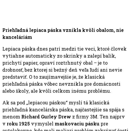
Priehľadná lepiaca páska vznikla kvôli obalom, nie
kanceláriám
Lepiaca páska dnes patrí medzi tie veci, ktoré človek
vytiahne automaticky zo skrinky a zalepí balík,
prichytí papier, opraví roztrhnutý obal – je to
drobnosť, bez ktorej si bežný deň veľa ľudí ani nevie
predstaviť. O to zaujímavejšie je, že klasická
priehľadná páska vôbec nevznikla pre domácnosti
alebo školy, ale kvôli celkom inému problému.
Ak sa pod „lepiacou páskou“ myslí tá klasická
priehľadná kancelárska páska, najčastejšie sa spája s
menom
Richard Gurley Drew
z firmy 3M. Ten najprv
v
roku 1925
vymyslel
maskovaciu pásku
pre
autolakovne, kde mali maliari problém zakrývať časti