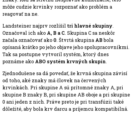
môže cudzie krvinky rozpoznať ako problém a
reagovať na ne.
Landsteiner najprv rozlíšil
tri hlavné skupiny
.
Označoval ich ako
A, B a C
. Skupina C sa neskôr
začala označovať ako
0
. Štvrtá skupina
AB
bola
opísaná krátko po jeho objave jeho spolupracovníkmi.
Tak sa postupne vytvoril systém, ktorý dnes
poznáme ako
ABO systém krvných skupín
.
Zjednodušene sa dá povedať, že krvná skupina závisí
od toho, aké znaky má človek na červených
krvinkách. Pri skupine A sú prítomné znaky A, pri
skupine B znaky B, pri skupine AB oboje a pri skupine
0 ani jeden z nich. Práve preto je pri transfúzii také
dôležité, aby bola krv darcu a príjemcu kompatibilná.