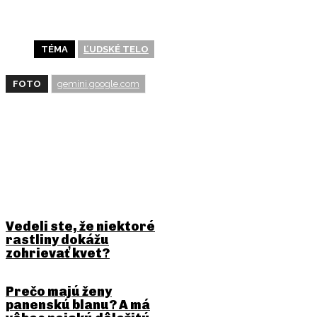
TÉMA
ĽUDSKÉ TELO
FOTO
gemini.google.com
BUDE ŤA ZAUJÍMAŤ
Vedeli ste, že niektoré
rastliny dokážu
zohrievať kvet?
Prečo majú ženy
panenskú blanu? A má