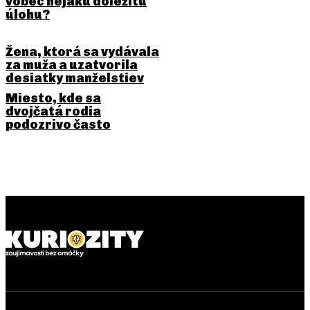
vôbec nejakú dôležitú
úlohu?
Žena, ktorá sa vydávala
za muža a uzatvorila
desiatky manželstiev
Miesto, kde sa
dvojčatá rodia
podozrivo často
PREDCHÁDZAJÚCI ČLÁNOK
NASLEDUJÚCI ČLÁNOK
Newtonovo jablko možno
Roanoke: kolónia, po ktorej
spadlo. Na jeho hlavu asi nie
zostalo jediné slovo