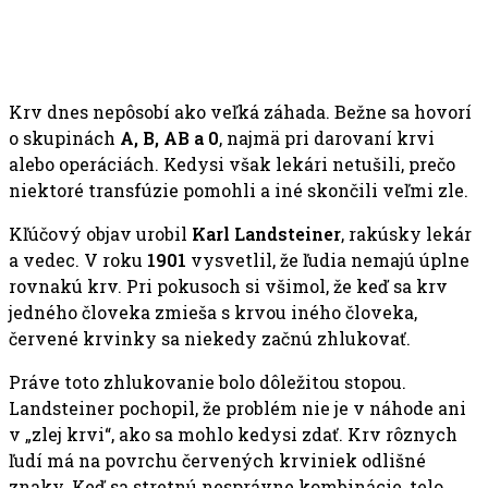
Krv dnes nepôsobí ako veľká záhada. Bežne sa hovorí
o skupinách
A, B, AB a 0
, najmä pri darovaní krvi
alebo operáciách. Kedysi však lekári netušili, prečo
niektoré transfúzie pomohli a iné skončili veľmi zle.
Kľúčový objav urobil
Karl Landsteiner
, rakúsky lekár
a vedec. V roku
1901
vysvetlil, že ľudia nemajú úplne
rovnakú krv. Pri pokusoch si všimol, že keď sa krv
jedného človeka zmieša s krvou iného človeka,
červené krvinky sa niekedy začnú zhlukovať.
Práve toto zhlukovanie bolo dôležitou stopou.
Landsteiner pochopil, že problém nie je v náhode ani
v „zlej krvi“, ako sa mohlo kedysi zdať. Krv rôznych
ľudí má na povrchu červených krviniek odlišné
znaky. Keď sa stretnú nesprávne kombinácie, telo