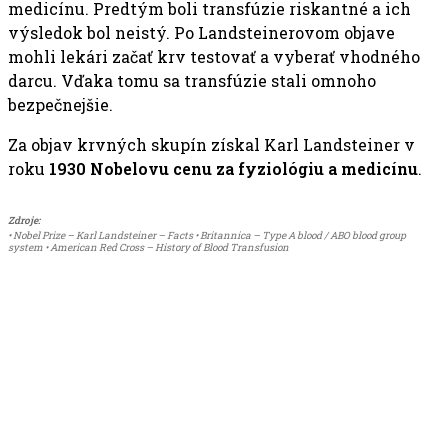
medicínu. Predtým boli transfúzie riskantné a ich
výsledok bol neistý. Po Landsteinerovom objave
mohli lekári začať krv testovať a vyberať vhodného
darcu. Vďaka tomu sa transfúzie stali omnoho
bezpečnejšie.
Za objav krvných skupín získal Karl Landsteiner v
roku
1930 Nobelovu cenu za fyziológiu a medicínu
.
Zdroje:
• Nobel Prize – Karl Landsteiner – Facts • Britannica – Type A blood / ABO blood group
system • American Red Cross – History of Blood Transfusion