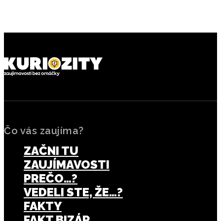
Zeme každý rok trochu
ovplyvniť počasie na opačnej
vzďaľuje?
strane planéty?
Čo vás zaujíma?
ZAČNI TU
ZAUJÍMAVOSTI
PREČO…?
VEDELI STE, ŽE…?
FAKTY
FAKT BIZÁR