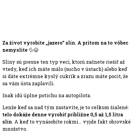
Za život vyrobíte „jazero“ slín. A pritom na to vôbec
nemyslíte
💦😄
Sliny sú presne ten typ veci, ktorú začnete riešiť až
vtedy, keď ich máte málo (sucho v ústach) alebo keď
si dáte extrémne kyslý cukrík a zrazu máte pocit, že
sa vám ústa zaplavili.
Inak idú úplne potichu na autopilota.
Lenže keď sa nad tým zastavíte, je to celkom šialené:
telo dokáže denne vyrobiť približne 0,5 až 1,5 litra
slín
. A keď to vynásobíte rokmi… vyjde fakt obrovské
množstvo.