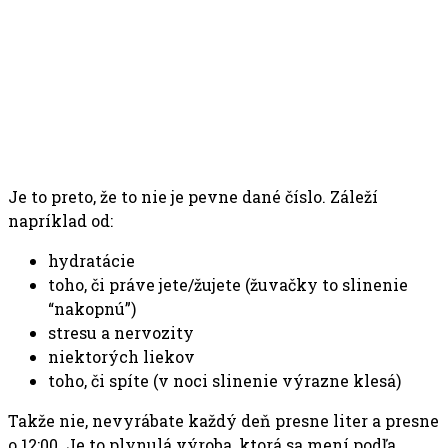
Je to preto, že to nie je pevne dané číslo. Záleží
napríklad od:
hydratácie
toho, či práve jete/žujete (žuvačky to slinenie
“nakopnú”)
stresu a nervozity
niektorých liekov
toho, či spíte (v noci slinenie výrazne klesá)
Takže nie, nevyrábate každý deň presne liter a presne
o 12:00. Je to plynulá výroba, ktorá sa mení podľa