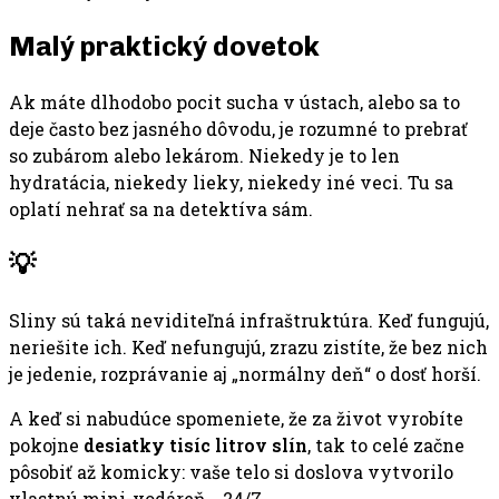
Malý praktický dovetok
Ak máte dlhodobo pocit sucha v ústach, alebo sa to
deje často bez jasného dôvodu, je rozumné to prebrať
so zubárom alebo lekárom. Niekedy je to len
hydratácia, niekedy lieky, niekedy iné veci. Tu sa
oplatí nehrať sa na detektíva sám.
💡
Sliny sú taká neviditeľná infraštruktúra. Keď fungujú,
neriešite ich. Keď nefungujú, zrazu zistíte, že bez nich
je jedenie, rozprávanie aj „normálny deň“ o dosť horší.
A keď si nabudúce spomeniete, že za život vyrobíte
pokojne
desiatky tisíc litrov slín
, tak to celé začne
pôsobiť až komicky: vaše telo si doslova vytvorilo
vlastnú mini-vodáreň… 24/7.