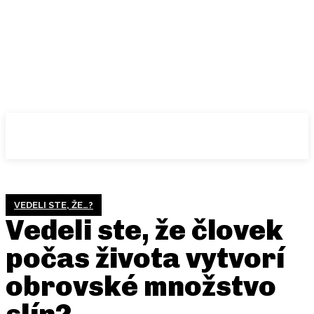
VEDELI STE, ŽE…?
Vedeli ste, že človek
počas života vytvorí
obrovské množstvo
slín?