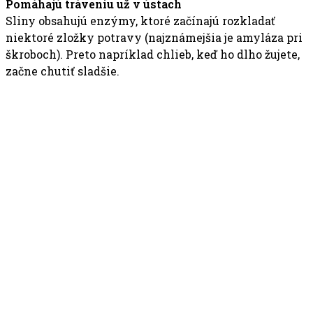
Pomáhajú tráveniu už v ústach
Sliny obsahujú enzýmy, ktoré začínajú rozkladať
niektoré zložky potravy (najznámejšia je amyláza pri
škroboch). Preto napríklad chlieb, keď ho dlho žujete,
začne chutiť sladšie.