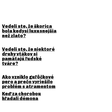
BUDE ŤA ZAUJÍMAŤ
Vedeli ste, že škorica
bola kedysi luxusnejšia
než zlato?
Vedeli ste, že niektoré
druhy vtákov si
pamätajú ľudské
tváre?
Ako vzniklo guľôčkové
pero a prečo vyriešilo
problém s atramentom
Keď za chorobou
hľadali démona
PREDCHÁDZAJÚCI ČLÁNOK
NASLEDUJÚCI ČLÁNOK
Vedeli ste, že mesiac sa od
Vedeli ste, že sopka môže