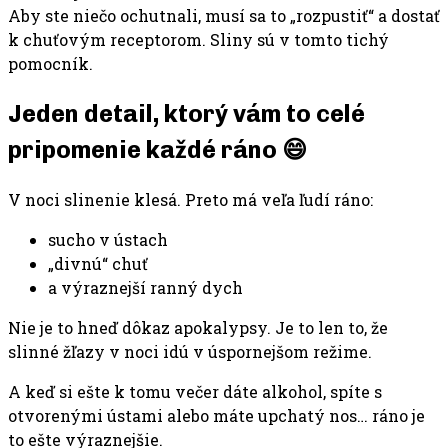
Aby ste niečo ochutnali, musí sa to „rozpustiť“ a dostať
k chuťovým receptorom. Sliny sú v tomto tichý
pomocník.
Jeden detail, ktorý vám to celé
pripomenie každé ráno 😄
V noci slinenie klesá. Preto má veľa ľudí ráno:
sucho v ústach
„divnú“ chuť
a výraznejší ranný dych
Nie je to hneď dôkaz apokalypsy. Je to len to, že
slinné žľazy v noci idú v úspornejšom režime.
A keď si ešte k tomu večer dáte alkohol, spíte s
otvorenými ústami alebo máte upchatý nos… ráno je
to ešte výraznejšie.