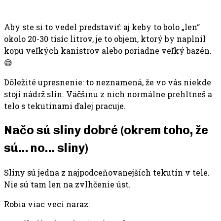
Aby ste si to vedel predstaviť: aj keby to bolo „len“
okolo 20-30 tisíc litrov, je to objem, ktorý by naplnil
kopu veľkých kanistrov alebo poriadne veľký bazén.
😅
Dôležité upresnenie: to neznamená, že vo vás niekde
stojí nádrž slín. Väčšinu z nich normálne prehltneš a
telo s tekutinami ďalej pracuje.
Načo sú sliny dobré (okrem toho, že
sú… no… sliny)
Sliny sú jedna z najpodceňovanejších tekutín v tele.
Nie sú tam len na zvlhčenie úst.
Robia viac vecí naraz: