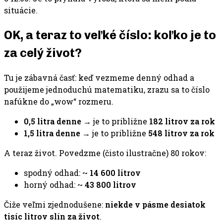
situácie.
OK, a teraz to veľké číslo: koľko je to
za celý život?
Tu je zábavná časť: keď vezmeme denný odhad a
použijeme jednoduchú matematiku, zrazu sa to číslo
nafúkne do „wow“ rozmeru.
0,5 litra denne
→ je to približne
182 litrov za rok
1,5 litra denne
→ je to približne
548 litrov za rok
A teraz život. Povedzme (čisto ilustračne) 80 rokov:
spodný odhad: ~
14 600 litrov
horný odhad: ~
43 800 litrov
Čiže veľmi zjednodušene:
niekde v pásme desiatok
tisíc litrov slín za život
.