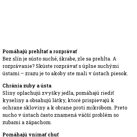
Pomáhajú prehĺtať a rozprávať
Bez slín je sústo suché, škrabe, zle sa prehĺta. A
rozprávanie? Skúste rozprávať s úplne suchými
ústami – zrazu je to akoby ste mali v ústach piesok.
Chránia zuby a ústa
Sliny oplachujú zvyšky jedla, pomáhajú riediť
kyseliny a obsahujú látky, ktoré prispievajú k
ochrane skloviny a k obrane proti mikróbom. Preto
sucho v ústach často znamená väčší problém so
zubami a zápachom.
Pomáhajú vnímať chuť