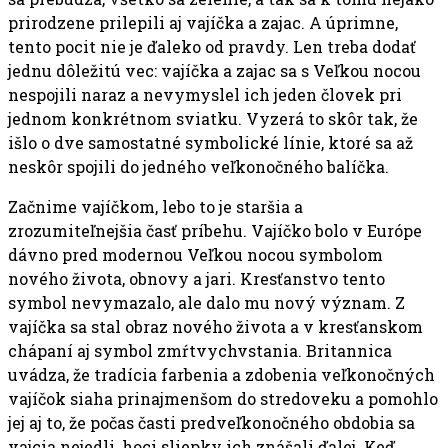
prirodzene prilepili aj vajíčka a zajac. A úprimne,
tento pocit nie je ďaleko od pravdy. Len treba dodať
jednu dôležitú vec: vajíčka a zajac sa s Veľkou nocou
nespojili naraz a nevymyslel ich jeden človek pri
jednom konkrétnom sviatku. Vyzerá to skôr tak, že
išlo o dve samostatné symbolické línie, ktoré sa až
neskôr spojili do jedného veľkonočného balíčka.
Začnime vajíčkom, lebo to je staršia a
zrozumiteľnejšia časť príbehu. Vajíčko bolo v Európe
dávno pred modernou Veľkou nocou symbolom
nového života, obnovy a jari. Kresťanstvo tento
symbol nevymazalo, ale dalo mu nový význam. Z
vajíčka sa stal obraz nového života a v kresťanskom
chápaní aj symbol zmŕtvychvstania. Britannica
uvádza, že tradícia farbenia a zdobenia veľkonočných
vajíčok siaha prinajmenšom do stredoveku a pomohlo
jej aj to, že počas časti predveľkonočného obdobia sa
vajcia nejedli, hoci sliepky ich znášali ďalej. Keď