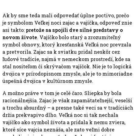
Ak by sme teda mali odpovedať úplne poctivo, prečo
je symbolom Veľkej noci zajac a vajíčka, odpoveď znie
asi takto:
pretože sa spojili dve silné predstavy o
novom živote
. Vajíčko bolo starý a zrozumiteľný
symbol obnovy, ktorý kresťanská Veľká noc prevzala
a pretvorila. Zajac sa k sviatku pridal neskôr cez
ľudové tradície, najmä v nemeckom prostredí, kde sa
stal nositeľom či skrývačom vajíčok. Nie je to logická
dvojica v prírodopisnom zmysle, ale je to mimoriadne
úspešná dvojica v kultúrnom zmysle.
A možno práve v tom je celé čaro. Sliepka by bola
racionálnejšia. Zajac je však zapamätateľnejší, veselší
a trochu absurdný – a presne také veci sa v tradíciách
držia prekvapivo dlho. Veľká noc si tak nechala
vajíčko ako symbol života a pridala k nemu zviera,
ktoré síce vajcia neznáša, ale zato veľmi dobre