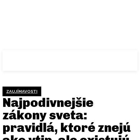
ZAUJÍMAVOSTI
Najpodivnejšie
zákony sveta:
pravidlá, ktoré znejú
ako vtip, ale existujú