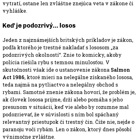
vytratí, ostane len zvláštne znejúca veta v zákone či
vyhláške.
Keď je podozrivý… losos
Jeden z najznámejších britských príkladov je zákon,
podľa ktorého je trestné nakladať s lososom „za
podozrivých okolností“. Znie to komicky, akoby
polícia riešila rybu s temnou minulosťou. V
skutočnosti však ide o ustanovenie zákona
Salmon
Act 1986
, ktoré mieri na nelegálne získaného lososa,
teda najmä na pytliactvo a nelegálny obchod s
rybami. Samotné znenie zákona hovorí, že problém je,
ak človek lososa prijme, drží alebo pomáha s jeho
presunom v situácii, keď vie alebo by rozumne mal
podozrievať, že v súvislosti s ním bol spáchaný
relevantný priestupok či trestný čin. Čiže nie, nejde o
paranoju voči rybám. Len o zákon, ktorý dnes pôsobí
výnimočne zvláštne.