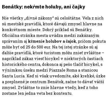
Benátky: nekŕmte holuby, ani čajky
Nie všetky „divné zákony“ sú celoštátne. Veľa z nich
sú mestské pravidlá, ktoré dávajú zmysel hlavne na
konkrétnom mieste. Dobrý príklad sú Benátky.
Oficiálna stránka mesta uvádza medzi zakázaným
správaním aj
kŕmenie holubov a čajok
, pričom pokuta
môže byť od 25 do 500 eur. Na tej istej stránke sú aj
ďalšie pravidlá, ktoré turistom môžu znieť zvláštne –
napríklad zákaz viesť bicykel v niektorých častiach
historického centra, dokonca aj pešo tlačiť bicykel, s
výnimkou úseku medzi Piazzale Roma a stanicou
Santa Lucia. Keď si však uvedomíte, aké krehké, úzke
a preplnené je centrum Benátok, začne to dávať väčší
zmysel. Zvláštne to znie hlavne vtedy, keď z toho
zostane len jedna veta bez kontextu.