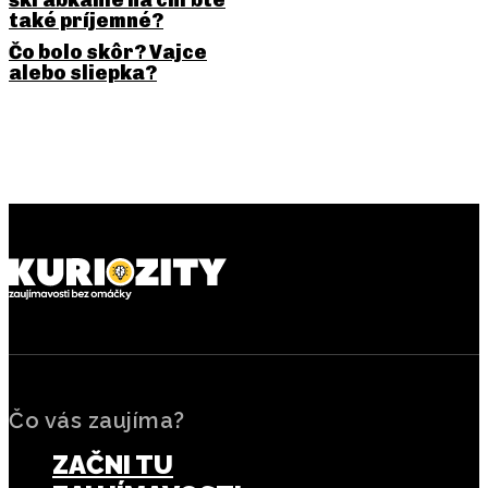
také príjemné?
Čo bolo skôr? Vajce
alebo sliepka?
PREDCHÁDZAJÚCI ČLÁNOK
NASLEDUJÚCI ČLÁNOK
Chameleónia koža: farby ako
Snehové valce: zvláštny
komunikácia, nie len
prírodný jav, ktorý vyzerá
maskovanie
ako práca mimozemšťanov
Čo vás zaujíma?
ZAČNI TU