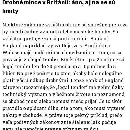
Drobné mince v Británii: áno, aj na ne sú
limity
Niektoré zákonné zvláštnosti nie sú smiešne preto, že
by riešili čudné zvieratá alebo mestské holuby. Sú
zvláštne preto, že znejú proti intuícii. Bank of
England napríklad vysvetľuje, že v Anglicku a
Walese majú malé mince obmedzenia pri tom, čo sa
považuje za
legal tender
. Konkrétne 1p a 2p mince sú
legal tender len do 20 pencí a 5p a 10p mince do 5
libier. Na prvé počutie to znie, akoby bolo nelegálne
platiť väčší nákup drobnými. Lenže Bank of England
zároveň upozorňuje, že „legal tender“ má veľmi úzky
technický význam a v bežnom živote to neznamená,
že obchod musí alebo nemusí niečo prijať. Je to skôr
pravidlo o splácaní dlhu, nie o tom, ako musí vyzerať
nákup v obchode. A práve to je pekný príklad, prečo
veľa podivných zákonov znie šialene: laik počuje
vetu, ale nepočuje právny význam za ňou.