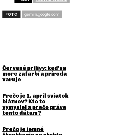
FOTO
gemini.google.com
BUDE ŤA ZAUJÍMAŤ
Červené prílivy: keď sa
more zafarbí a príroda
varuje
Prečo je 1. apríl sviatok
bláznov? Kto to
vymyslel a prečo práve
tento dátum?
Prečo je jemné
škrabkanie na chrbte