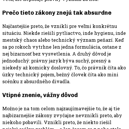
Prečo tieto zákony znejú tak absurdne
Najčastejšie preto, že vznikli pre veľmi konkrétnu
situáciu. Niekde riešili pytliactvo, inde hygienu, inde
mestský chaos alebo technický význam peňazí. Keď
sa po rokoch vytrhne len jedna formulácia, ostane z
nej bizarnosť bez vysvetlenia. A druhý dôvod je
jednoduchý: právny jazyk býva suchý, presný a
niekedy až komicky doslovný. To, čo právnik číta ako
úzky technický pojem, bežný človek číta ako mini
scénku z absurdného divadla.
Vtipné znenie, vážny dôvod
Možno je na tom celom najzaujímavejšie to, že aj tie
najbizarnejšie zákony zvyčajne nevznikli preto, aby
niekoho pobavili. Vznikli preto, že niekto riešil