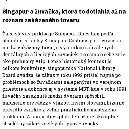
Singapur a žuvačka, ktorá to dotiahla až na
zoznam zakázaného tovaru
Ďalší slávny príklad je Singapur. Dnes tam podľa
oficiálnej stránky Singapore Customs patrí žuvačka
medzi
zakázaný tovar
, s výnimkou schválených
dentálnych a liečivých žuvačiek. To samo o sebe znie
ako prehnaný vtip. Lenže historický kontext je
celkom konkrétny: singapurská National Library
Board uvádza, že zákaz v roku 1992 prišiel najmä po
problémoch so žuvačkami nalepenými vo verejnom
priestore a dokonca aj v systéme MRT, kde v roku 1991
žuvačky zaseknuté medzi dverami spôsobili
narušenie prevádzky vlakov. Inými slovami, bizarné
pravidlo vzniklo z veľmi praktického mestského
problému. A áno, aj dnes platí, len už nie ako úplne
absolútny zákaz všetkých typov žuvačky.