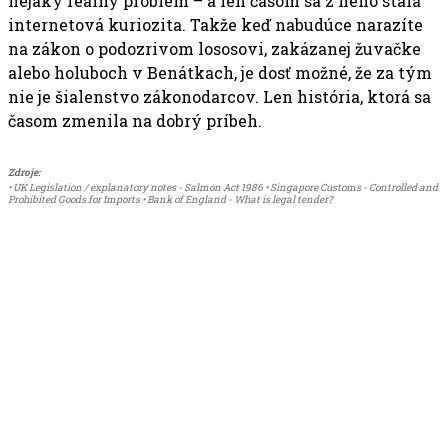
nejaký reálny problém – a len časom sa z neho stala
internetová kuriozita. Takže keď nabudúce narazíte
na zákon o podozrivom lososovi, zakázanej žuvačke
alebo holuboch v Benátkach, je dosť možné, že za tým
nie je šialenstvo zákonodarcov. Len história, ktorá sa
časom zmenila na dobrý príbeh.
Zdroje:
• UK Legislation / explanatory notes - Salmon Act 1986 • Singapore Customs - Controlled and
Prohibited Goods for Imports • Bank of England - What is legal tender?