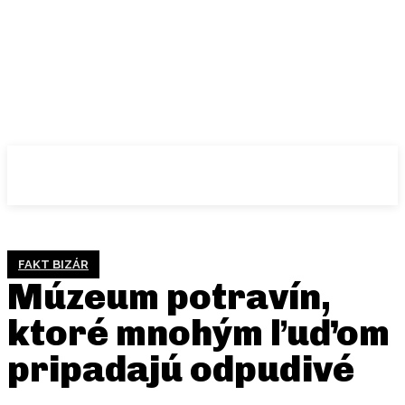
FAKT BIZÁR
Múzeum potravín,
ktoré mnohým ľuďom
pripadajú odpudivé