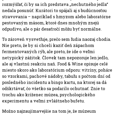
rozmýšľať, či by sa ich predstava „nechutného jedla“
nedala posunúť. Kurátori to spájali aj s budúcnosťou
stravovania – napríklad s hmyzom alebo laboratórne
pestovaným mäsom, ktoré dnes mnohým znejú
odpudivo, ale o pár desaťročí môžu byť normálne.
To zároveň vysvetľuje, prečo sem ľudia naozaj chodia.
Nie preto, že by si chceli kaziť deň zápachom
fermentovaných rýb, ale preto, že ide o veľmi
netypický zážitok. Človek tam nepozoruje len jedlo,
ale aj vlastnú reakciu naň. Food & Wine opisuje celé
miesto skoro ako laboratórium odporu: vitríny, poháre
so vzorkami, pachové nádoby, tabuľu s počtom dní od
posledného incidentu a bingo kartu, na ktorej sa dá
odškrtávať, čo všetko sa podarilo ochutnať. Znie to
trochu ako kríženec múzea, psychologického
experimentu a veľmi zvláštneho bufetu.
Možno najzaujímavejšie na tom je, že múzeum