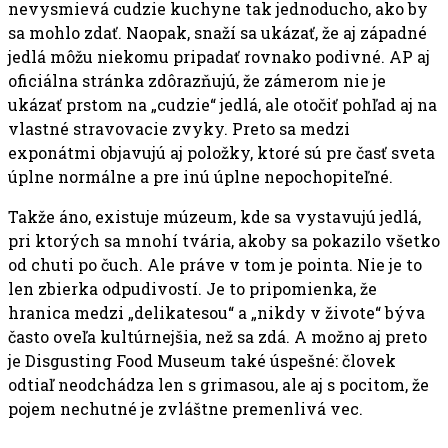
nevysmievá cudzie kuchyne tak jednoducho, ako by
sa mohlo zdať. Naopak, snaží sa ukázať, že aj západné
jedlá môžu niekomu pripadať rovnako podivné. AP aj
oficiálna stránka zdôrazňujú, že zámerom nie je
ukázať prstom na „cudzie“ jedlá, ale otočiť pohľad aj na
vlastné stravovacie zvyky. Preto sa medzi
exponátmi objavujú aj položky, ktoré sú pre časť sveta
úplne normálne a pre inú úplne nepochopiteľné.
Takže áno, existuje múzeum, kde sa vystavujú jedlá,
pri ktorých sa mnohí tvária, akoby sa pokazilo všetko
od chuti po čuch. Ale práve v tom je pointa. Nie je to
len zbierka odpudivostí. Je to pripomienka, že
hranica medzi „delikatesou“ a „nikdy v živote“ býva
často oveľa kultúrnejšia, než sa zdá. A možno aj preto
je Disgusting Food Museum také úspešné: človek
odtiaľ neodchádza len s grimasou, ale aj s pocitom, že
pojem nechutné je zvláštne premenlivá vec.