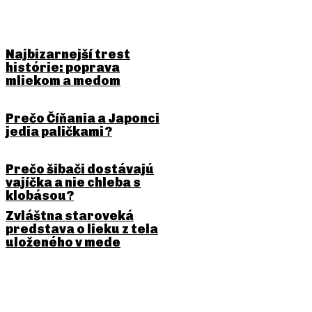
BUDE ŤA ZAUJÍMAŤ
Najbizarnejší trest
histórie: poprava
mliekom a medom
Prečo Číňania a Japonci
jedia paličkami?
Prečo šibači dostávajú
vajíčka a nie chleba s
klobásou?
Zvláštna staroveká
predstava o lieku z tela
uloženého v mede
PREDCHÁDZAJÚCI ČLÁNOK
NASLEDUJÚCI ČLÁNOK
Najbizarnejšie voľby
Kult, ktorého členovia
starostu: vyhral pes
uctievali nákladné lietadlá