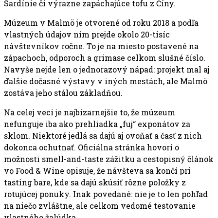
Sardínie či výrazne zapáchajúce tofu z Číny.
Múzeum v Malmö je otvorené od roku 2018 a podľa
vlastných údajov ním prejde okolo 20-tisíc
návštevníkov ročne. To je na miesto postavené na
zápachoch, odporoch a grimase celkom slušné číslo.
Navyše nejde len o jednorazový nápad: projekt mal aj
ďalšie dočasné výstavy v iných mestách, ale Malmö
zostáva jeho stálou základňou.
Na celej veci je najbizarnejšie to, že múzeum
nefunguje iba ako prehliadka „fuj“ exponátov za
sklom. Niektoré jedlá sa dajú aj ovoňať a časť z nich
dokonca ochutnať. Oficiálna stránka hovorí o
možnosti smell-and-taste zážitku a cestopisný článok
vo Food & Wine opisuje, že návšteva sa končí pri
tasting bare, kde sa dajú skúsiť rôzne položky z
rotujúcej ponuky. Inak povedané: nie je to len pohľad
na niečo zvláštne, ale celkom vedomé testovanie
vlastného žalúdka.