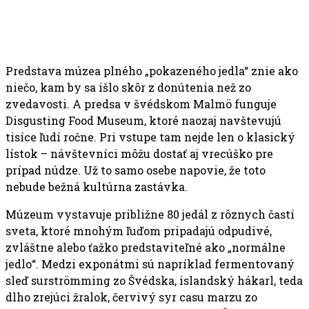
Predstava múzea plného „pokazeného jedla“ znie ako
niečo, kam by sa išlo skôr z donútenia než zo
zvedavosti. A predsa v švédskom Malmö funguje
Disgusting Food Museum, ktoré naozaj navštevujú
tisíce ľudí ročne. Pri vstupe tam nejde len o klasický
lístok – návštevníci môžu dostať aj vrecúško pre
prípad núdze. Už to samo osebe napovie, že toto
nebude bežná kultúrna zastávka.
Múzeum vystavuje približne 80 jedál z rôznych častí
sveta, ktoré mnohým ľuďom pripadajú odpudivé,
zvláštne alebo ťažko predstaviteľné ako „normálne
jedlo“. Medzi exponátmi sú napríklad fermentovaný
sleď surströmming zo Švédska, islandský hákarl, teda
dlho zrejúci žralok, červivý syr casu marzu zo