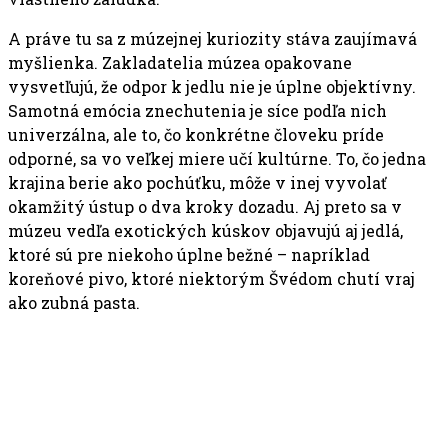
A práve tu sa z múzejnej kuriozity stáva zaujímavá
myšlienka. Zakladatelia múzea opakovane
vysvetľujú, že odpor k jedlu nie je úplne objektívny.
Samotná emócia znechutenia je síce podľa nich
univerzálna, ale to, čo konkrétne človeku príde
odporné, sa vo veľkej miere učí kultúrne. To, čo jedna
krajina berie ako pochúťku, môže v inej vyvolať
okamžitý ústup o dva kroky dozadu. Aj preto sa v
múzeu vedľa exotických kúskov objavujú aj jedlá,
ktoré sú pre niekoho úplne bežné – napríklad
koreňové pivo, ktoré niektorým Švédom chutí vraj
ako zubná pasta.