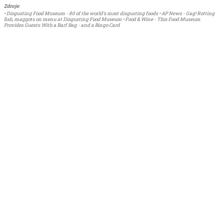
Zdroje:
• Disgusting Food Museum - 80 of the world’s most disgusting foods • AP News - Gag! Rotting
fish, maggots on menu at Disgusting Food Museum • Food & Wine - This Food Museum
Provides Guests With a Barf Bag - and a Bingo Card