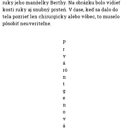
ruky jeho manželky Berthy. Na obrázku bolo vidieť
kosti ruky aj snubný prsteň. V čase, keď sa dalo do
tela pozrieť len chirurgicky alebo vôbec, to muselo
pôsobiť neuveriteľne.
P
r
v
á
rö
n
t
g
e
n
o
v
á