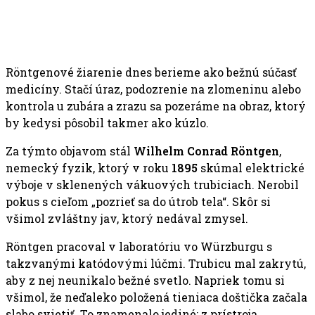
Röntgenové žiarenie dnes berieme ako bežnú súčasť
medicíny. Stačí úraz, podozrenie na zlomeninu alebo
kontrola u zubára a zrazu sa pozeráme na obraz, ktorý
by kedysi pôsobil takmer ako kúzlo.
Za týmto objavom stál
Wilhelm Conrad Röntgen
,
nemecký fyzik, ktorý v roku
1895
skúmal elektrické
výboje v sklenených vákuových trubiciach. Nerobil
pokus s cieľom „pozrieť sa do útrob tela“. Skôr si
všimol zvláštny jav, ktorý nedával zmysel.
Röntgen pracoval v laboratóriu vo Würzburgu s
takzvanými katódovými lúčmi. Trubicu mal zakrytú,
aby z nej neunikalo bežné svetlo. Napriek tomu si
všimol, že neďaleko položená tieniaca doštička začala
slabo svietiť. To znamenalo jediné: z prístroja