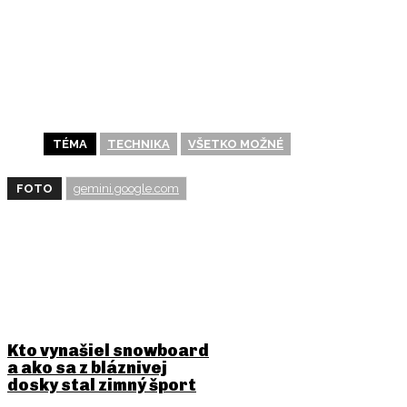
POŠLI TO ĎALEJ
TÉMA
TECHNIKA
VŠETKO MOŽNÉ
FOTO
gemini.google.com
BUDE ŤA ZAUJÍMAŤ
Kto vynašiel snowboard
a ako sa z bláznivej
dosky stal zimný šport