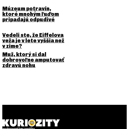
Múzeum potravín,
ktoré mnohým ľuďom
pripadajú odpudivé
Vedeli ste, že Eiffelova
veža je v lete vyššia než
v zime?
Muž, ktorý si dal
dobrovoľne amputovať
zdravú nohu
PREDCHÁDZAJÚCI ČLÁNOK
NASLEDUJÚCI ČLÁNOK
Aj psom sa môže kaziť zrak.
Kupujú si BMW a Audi
Okuliare však väčšinou
agresívnejší ľudia? Štúdia sa
nepotrebujú
pozrela na osobnosť vodičov
luxusných áut