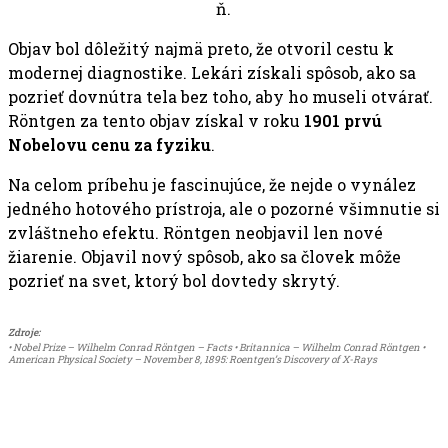
ň.
Objav bol dôležitý najmä preto, že otvoril cestu k
modernej diagnostike. Lekári získali spôsob, ako sa
pozrieť dovnútra tela bez toho, aby ho museli otvárať.
Röntgen za tento objav získal v roku
1901 prvú
Nobelovu cenu za fyziku
.
Na celom príbehu je fascinujúce, že nejde o vynález
jedného hotového prístroja, ale o pozorné všimnutie si
zvláštneho efektu. Röntgen neobjavil len nové
žiarenie. Objavil nový spôsob, ako sa človek môže
pozrieť na svet, ktorý bol dovtedy skrytý.
Zdroje:
• Nobel Prize – Wilhelm Conrad Röntgen – Facts • Britannica – Wilhelm Conrad Röntgen •
American Physical Society – November 8, 1895: Roentgen’s Discovery of X-Rays