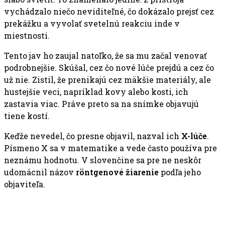
vychádzalo niečo neviditeľné, čo dokázalo prejsť cez
prekážku a vyvolať svetelnú reakciu inde v
miestnosti.
Tento jav ho zaujal natoľko, že sa mu začal venovať
podrobnejšie. Skúšal, cez čo nové lúče prejdú a cez čo
už nie. Zistil, že prenikajú cez mäkšie materiály, ale
hustejšie veci, napríklad kovy alebo kosti, ich
zastavia viac. Práve preto sa na snímke objavujú
tiene kostí.
Keďže nevedel, čo presne objavil, nazval ich
X-lúče
.
Písmeno X sa v matematike a vede často používa pre
neznámu hodnotu. V slovenčine sa pre ne neskôr
udomácnil názov
röntgenové žiarenie
podľa jeho
objaviteľa.