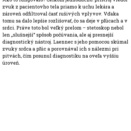
zvuk z pacientovho tela priamo k uchu lekára a
zároveň odfiltroval časť rušivých vplyvov. Vďaka
tomu sa dalo lepšie rozlišovať, čo sa deje v pľúcach a v
srdci. Práve toto bol veľký prelom – stetoskop nebol
len „slušnejší“ spôsob počúvania, ale aj presnejší
diagnostický nástroj. Laennec s jeho pomocou skúmal
zvuky srdca a pľúc a porovnával ich s nálezmi pri
pitvách, čím posunul diagnostiku na oveľa vyššiu
úroveň.