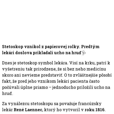
Stetoskop vznikol z papierovej rolky. Predtým
lekári doslova prikladali ucho na hruď
🩺
Dnes je stetoskop symbol lekára. Visí na krku, patrí k
vyšetreniu tak prirodzene, že si bez neho medicínu
skoro ani nevieme predstaviť. O to zvláštnejšie pôsobí
fakt, že pred jeho vznikom lekári pacienta často
počúvali úplne priamo – jednoducho priložili ucho na
hruď.
Za vynálezcu stetoskopu sa považuje francúzsky
lekár
René Laennec
, ktorý ho vytvoril v
roku 1816
.