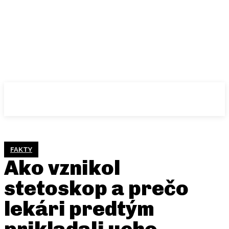
FAKTY
Ako vznikol
stetoskop a prečo
lekári predtým
prikladali ucho