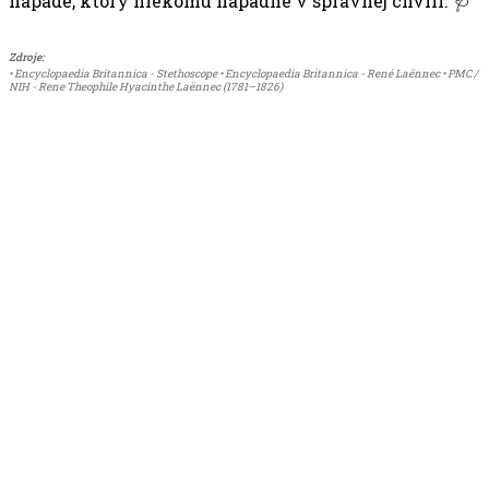
nápade, ktorý niekomu napadne v správnej chvíli. 🩺
Zdroje:
• Encyclopaedia Britannica - Stethoscope • Encyclopaedia Britannica - René Laënnec • PMC /
NIH - Rene Theophile Hyacinthe Laënnec (1781–1826)