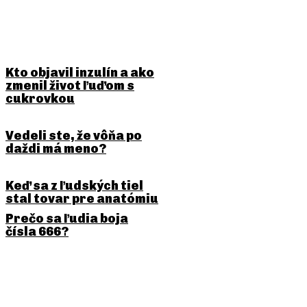
BUDE ŤA ZAUJÍMAŤ
Kto objavil inzulín a ako
zmenil život ľuďom s
cukrovkou
Vedeli ste, že vôňa po
daždi má meno?
Keď sa z ľudských tiel
stal tovar pre anatómiu
Prečo sa ľudia boja
čísla 666?
PREDCHÁDZAJÚCI ČLÁNOK
NASLEDUJÚCI ČLÁNOK
Ako vznikol morský maják a
Ako vznikol airbag a prečo
prečo bol pre lode životne
trvalo dlho, kým sa rozšíril
dôležitý