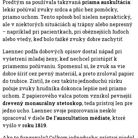
Predtým sa používala takzvaná
priama auskultácia
:
lekár počúval zvuky srdca a pľúc bez pomôcky,
priamo uchom. Tento spôsob bol nielen nepraktický,
ale v niektorých situáciách aj trápny alebo nepresný
– napríklad pri pacientkach, pri obéznejších ľuďoch
alebo vtedy, keď bolo ťažké zvuky dobre zachytiť.
Laennec podľa dobových opisov dostal nápad pri
vyšetrení mladej ženy, keď nechcel pristúpiť k
priamemu počúvaniu. Spomenul si, že zvuk sa vie
dobre šíriť cez pevný materiál, a preto zroloval papier
do trubice. Zistil, že cez takúto jednoduchú rúrku
počuje zvuky hrudníka dokonca lepšie než priamo
uchom. Z papierového valca potom vznikol pevnejší
drevený monaurálny stetoskop
, teda prístroj len pre
jedno ucho. Laennec svoje pozorovania neskôr
spracoval v diele
De l’auscultation médiate
, ktoré
vyšlo v
roku 1819
.
Ako to fungovalo? Celkom jednoducho: prístroj viedol