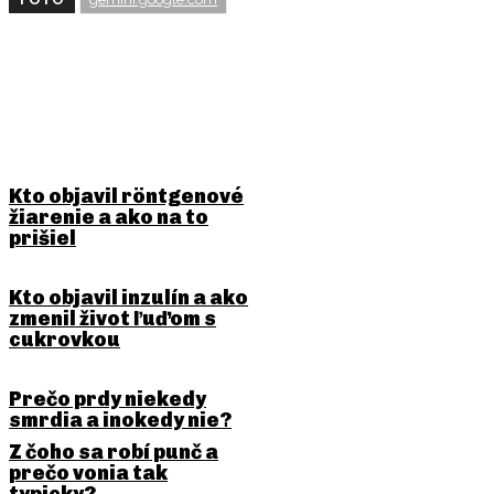
BUDE ŤA ZAUJÍMAŤ
Kto objavil röntgenové
žiarenie a ako na to
prišiel
Kto objavil inzulín a ako
zmenil život ľuďom s
cukrovkou
Prečo prdy niekedy
smrdia a inokedy nie?
Z čoho sa robí punč a
prečo vonia tak
typicky?