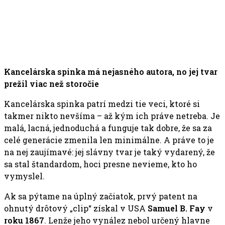
Kancelárska spinka má nejasného autora, no jej tvar
prežil viac než storočie
Kancelárska spinka patrí medzi tie veci, ktoré si
takmer nikto nevšíma – až kým ich práve netreba. Je
malá, lacná, jednoduchá a funguje tak dobre, že sa za
celé generácie zmenila len minimálne. A práve to je
na nej zaujímavé: jej slávny tvar je taký vydarený, že
sa stal štandardom, hoci presne nevieme, kto ho
vymyslel.
Ak sa pýtame na úplný začiatok, prvý patent na
ohnutý drôtový „clip“ získal v USA
Samuel B. Fay
v
roku 1867
. Lenže jeho vynález nebol určený hlavne