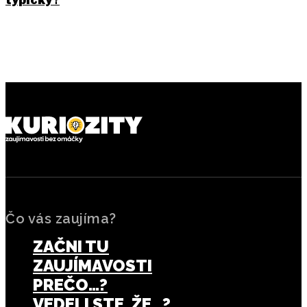
PREDCHÁDZAJÚCI ČLÁNOK
NASLEDUJÚCI ČLÁNOK
Kto vynašiel bezpečnostný
Ako vznikla klávesnica
pás a prečo zachránil
QWERTY a prečo ju
milióny životov
používame dodnes
Čo vás zaujíma?
ZAČNI TU
ZAUJÍMAVOSTI
PREČO…?
VEDELI STE, ŽE…?