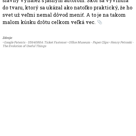
slávny vynález s jasným autorom. Skôr sa vyvinula
do tvaru, ktorý sa ukázal ako natoľko praktický, že ho
svet už veľmi nemal dôvod meniť. A to je na takom
malom kúsku drôtu celkom veľká vec.
Zdroje:
• Google Patents - US64088A: Ticket Fastener • Office Museum - Paper Clips • Henry Petroski -
The Evolution of Useful Things