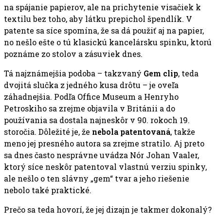
na spájanie papierov, ale na prichytenie visačiek k
textilu bez toho, aby látku prepichol špendlík. V
patente sa síce spomína, že sa dá použiť aj na papier,
no nešlo ešte o tú klasickú kancelársku spinku, ktorú
poznáme zo stolov a zásuviek dnes.
Tá najznámejšia podoba – takzvaný
Gem clip
, teda
dvojitá slučka z jedného kusa drôtu – je oveľa
záhadnejšia. Podľa Office Museum a Henryho
Petroskiho sa zrejme objavila v Británii a do
používania sa dostala najneskôr v 90. rokoch 19.
storočia. Dôležité je, že
nebola patentovaná
, takže
meno jej presného autora sa zrejme stratilo. Aj preto
sa dnes často nesprávne uvádza Nór Johan Vaaler,
ktorý síce neskôr patentoval vlastnú verziu spinky,
ale nešlo o ten slávny „gem“ tvar a jeho riešenie
nebolo také praktické.
Prečo sa teda hovorí, že jej dizajn je takmer dokonalý?