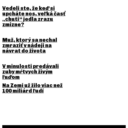
Vedeli ste, že keď si
upcháte nos, veľká časť
„chuti“ jedla zrazu
zmizne?
Muž, ktorý sa nechal
zmraziť v nádeji na
návrat do života
V minulosti predávali
zuby mŕtvych živým
ľuďom
Na Zemi už žilo viac než
100 miliárd ľudí
PREDCHÁDZAJÚCI ČLÁNOK
NASLEDUJÚCI ČLÁNOK
Vedeli ste, že názov
Vedeli ste, že samček
Bluetooth sa volá po
morského koníka „rodí“
vikingskom kráľovi?
mláďatá?