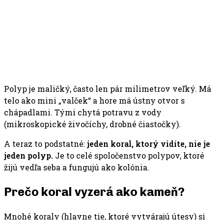
Polyp je maličký, často len pár milimetrov veľký. Má
telo ako mini „valček“ a hore má ústny otvor s
chápadlami. Tými chytá potravu z vody
(mikroskopické živočíchy, drobné čiastočky).
A teraz to podstatné:
jeden koral, ktorý vidíte, nie je
jeden polyp.
Je to celé spoločenstvo polypov, ktoré
žijú vedľa seba a fungujú ako kolónia.
Prečo koral vyzerá ako kameň?
Mnohé koraly (hlavne tie, ktoré vytvárajú útesy) si