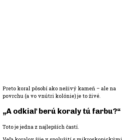
Preto koral pôsobí ako neživý kameň – ale na
povrchu (a vo vnútri kolónie) je to živé.
„A odkiaľ berú koraly tú farbu?“
Toto je jedna z najlepších častí.
Veľa koralov žije v spolužití s mikroskopickými