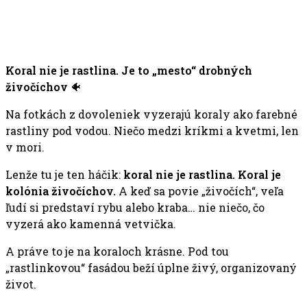
Koral nie je rastlina. Je to „mesto“ drobných
živočíchov
🐠
Na fotkách z dovoleniek vyzerajú koraly ako farebné
rastliny pod vodou. Niečo medzi kríkmi a kvetmi, len
v mori.
Lenže tu je ten háčik:
koral nie je rastlina. Koral je
kolónia živočíchov.
A keď sa povie „živočích“, veľa
ľudí si predstaví rybu alebo kraba… nie niečo, čo
vyzerá ako kamenná vetvička.
A práve to je na koraloch krásne. Pod tou
„rastlinkovou“ fasádou beží úplne živý, organizovaný
život.