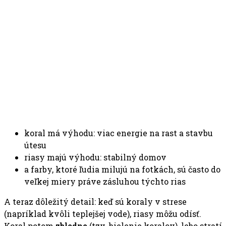
koral má výhodu: viac energie na rast a stavbu
útesu
riasy majú výhodu: stabilný domov
a farby, ktoré ľudia milujú na fotkách, sú často do
veľkej miery práve zásluhou týchto rias
A teraz dôležitý detail: keď sú koraly v strese
(napríklad kvôli teplejšej vode), riasy môžu odísť.
Koral potom
zbledne
(tzv. bielenie koralov), lebo stratí