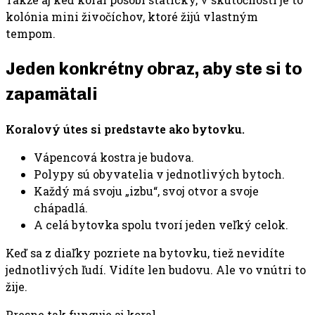
kolónia mini živočíchov, ktoré žijú vlastným
tempom.
Jeden konkrétny obraz, aby ste si to
zapamätali
Koralový útes si predstavte ako bytovku.
Vápencová kostra je budova.
Polypy sú obyvatelia v jednotlivých bytoch.
Každý má svoju „izbu“, svoj otvor a svoje
chápadlá.
A celá bytovka spolu tvorí jeden veľký celok.
Keď sa z diaľky pozriete na bytovku, tiež nevidíte
jednotlivých ľudí. Vidíte len budovu. Ale vo vnútri to
žije.
Presne tak funguje aj koral.