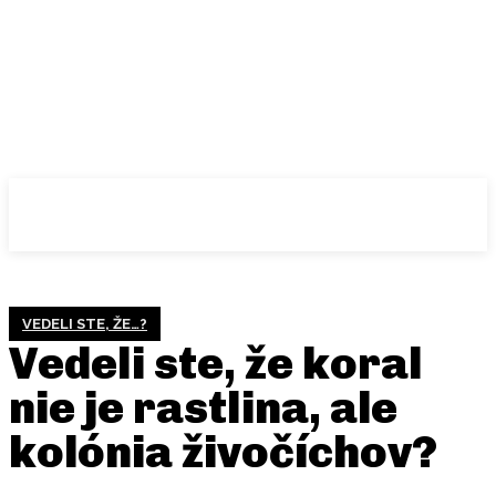
VEDELI STE, ŽE…?
Vedeli ste, že koral
nie je rastlina, ale
kolónia živočíchov?