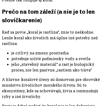
Prečo na tom záleží (a nie je to len
slovíčkarenie)
Keď sa povie „koral je rastlina“, znie to neškodne.
Lenže koral ako živočích má úplne iné potreby než
rastlina:
je citlivý na zmeny prostredia
potrebuje určité podmienky vody a svetla
jeho „stavebný materiál“ a rast je biologický
proces, nie len pasívne „rastiem ako tráva“
A hlavne: koralové útesy sú domovom pre obrovské
množstvo živočíchov morského života. Sú to
ekosystémy, kde sa schovávajú, živia a rozmnožujú
ryby a iné živočíchy.
Preto je dobré vedieť, že koral nie je len dekorácia