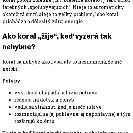
farebných „spolubývajúcich“. Nie je to automaticky
okamžitá smrť, ale je to veľký problém, lebo koral
prichádza o dôležitý zdroj energie.
Ako koral „žije“, keď vyzerá tak
nehybne?
Koral sa nehýbe ako ryba, ale to neznamená, že nič
nerobí.
Polypy:
vystrkujú chápadlá a lovia potravu
reagujú na dotyk a pohyb
vedia sa stiahnuť, keď je niečo rušivé
rozmnožujú sa (aj pohlavne, aj nepohlavne) a tým
rozširujú kolóniu
Takže aj keď koral pôsobí staticky, v skutočnosti je to