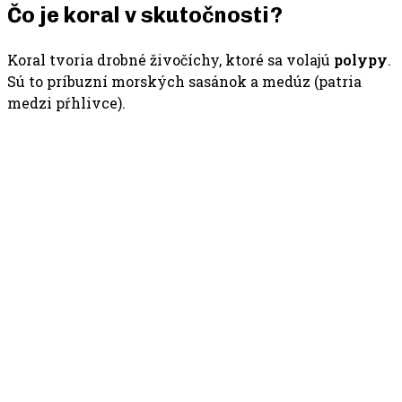
Čo je koral v skutočnosti?
Koral tvoria drobné živočíchy, ktoré sa volajú
polypy
.
Sú to príbuzní morských sasánok a medúz (patria
medzi pŕhlivce).