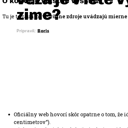
O koľko je vlastne vyššia?
zime?
Tu je to zaujímavé:
rôzne zdroje uvádzajú mierne 
Pripravil:
Boris
Oficiálny web hovorí skôr opatrne o tom, že i
centimetrov“).