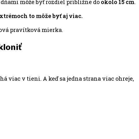
 dňami môže byť rozdiel približne do
okolo 15 cm
.
xtrémoch to môže byť aj viac.
ovová pravítková mierka.
kloniť
á viac v tieni. A keď sa jedna strana viac ohreje,