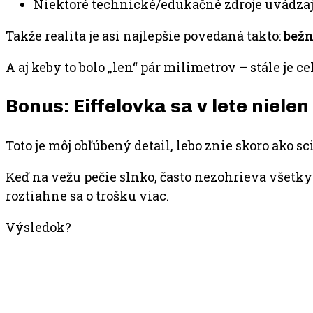
Niektoré technické/edukačné zdroje uvádzajú
Takže realita je asi najlepšie povedaná takto:
bežn
A aj keby to bolo „len“ pár milimetrov – stále je 
Bonus: Eiffelovka sa v lete nielen
Toto je môj obľúbený detail, lebo znie skoro ako sci-
Keď na vežu pečie slnko, často nezohrieva všetky s
roztiahne sa o trošku viac.
Výsledok?