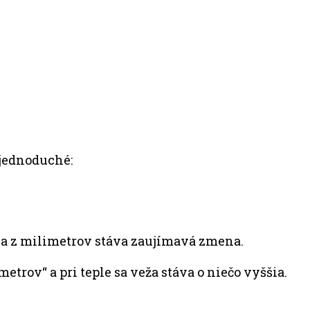
e jednoduché:
sa z milimetrov stáva zaujímavá zmena.
etrov“ a pri teple sa veža stáva o niečo vyššia.