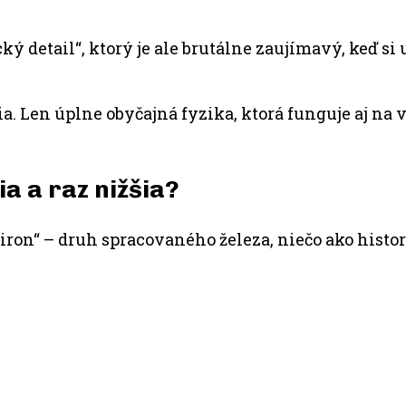
cký detail“, ktorý je ale brutálne zaujímavý, keď s
gia. Len úplne obyčajná fyzika, ktorá funguje aj na
a a raz nižšia?
e iron“ – druh spracovaného železa, niečo ako hist