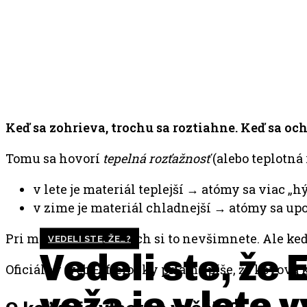
Keď sa zohrieva, trochu sa roztiahne. Keď sa och
Tomu sa hovorí
tepelná rozťažnosť
(alebo teplotná 
v lete je materiál teplejší → atómy sa viac 
v zime je materiál chladnejší → atómy sa up
Pri malých predmetoch si to nevšimnete. Ale ke
VEDELI STE, ŽE…?
Vedeli ste, že 
Oficiálny web Eiffelovky priamo píše, že kovová ko
veža je v lete 