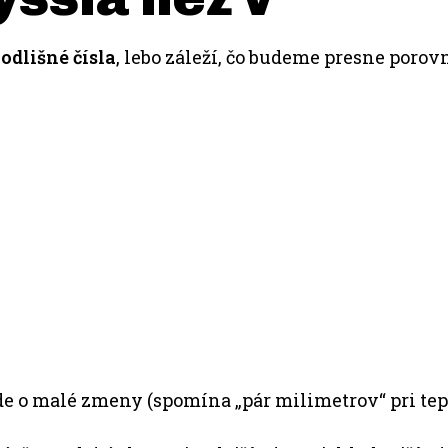
odlišné čísla
, lebo záleží, čo budeme presne porov
de o malé zmeny (spomína „pár milimetrov“ pri teplo