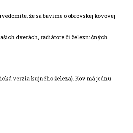
i uvedomíte, že sa bavíme o obrovskej kovovej
 vašich dverách, radiátore či železničných
orická verzia kujného železa). Kov má jednu