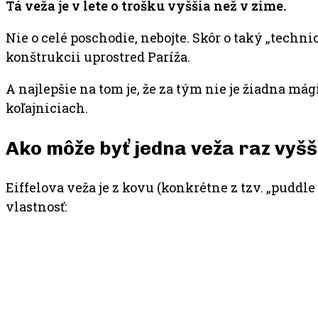
Tá veža je v lete o trošku vyššia než v zime.
Nie o celé poschodie, nebojte. Skôr o taký „techni
konštrukcii uprostred Paríža.
A najlepšie na tom je, že za tým nie je žiadna má
koľajniciach.
Ako môže byť jedna veža raz vyšši
Eiffelova veža je z kovu (konkrétne z tzv. „puddl
vlastnosť: