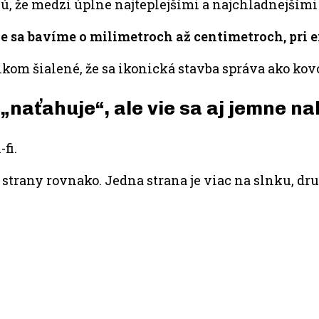
, že medzi úplne najteplejšími a najchladnejšími
e sa bavíme o milimetroch až centimetroch, pri e
celkom šialené, že sa ikonická stavba správa ako k
 „naťahuje“, ale vie sa aj jemne na
fi.
trany rovnako. Jedna strana je viac na slnku, druh