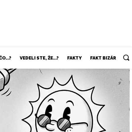
ČO…?
VEDELI STE, ŽE…?
FAKTY
FAKT BIZÁR