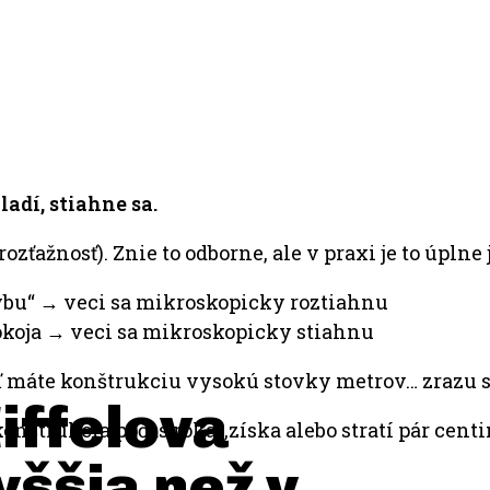
ladí, stiahne sa.
rozťažnosť). Znie to odborne, ale v praxi je to úpln
„hýbu“ → veci sa mikroskopicky roztiahnu
okoja → veci sa mikroskopicky stiahnu
ď máte konštrukciu vysokú stovky metrov… zrazu 
Eiffelova
nštrukcia počas roka „získa alebo stratí pár centim
vyššia než v