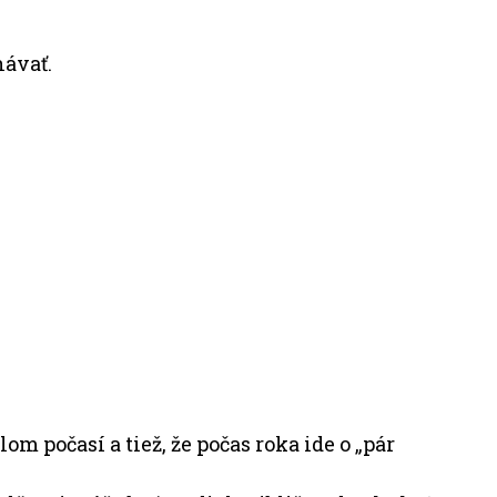
návať.
m počasí a tiež, že počas roka ide o „pár