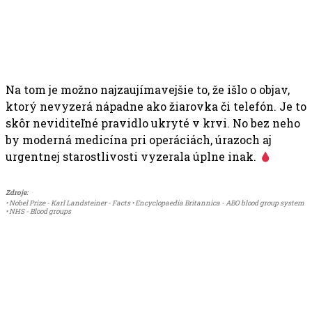
Na tom je možno najzaujímavejšie to, že išlo o objav,
ktorý nevyzerá nápadne ako žiarovka či telefón. Je to
skôr neviditeľné pravidlo ukryté v krvi. No bez neho
by moderná medicína pri operáciách, úrazoch aj
urgentnej starostlivosti vyzerala úplne inak.
Zdroje:
• Nobel Prize - Karl Landsteiner - Facts • Encyclopaedia Britannica - ABO blood group system
• NHS - Blood groups