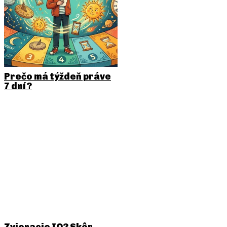
Prečo má týždeň práve
7 dní?
Zvieracie IQ? Skôr