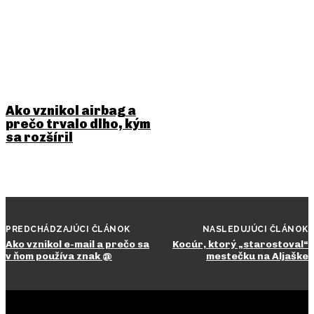
Ako vznikol airbag a
prečo trvalo dlho, kým
sa rozšíril
PREDCHÁDZAJÚCI ČLÁNOK
NASLEDUJÚCI ČLÁNOK
Ako vznikol e-mail a prečo sa
Kocúr, ktorý „starostoval“
v ňom používa znak @
mestečku na Aljaške