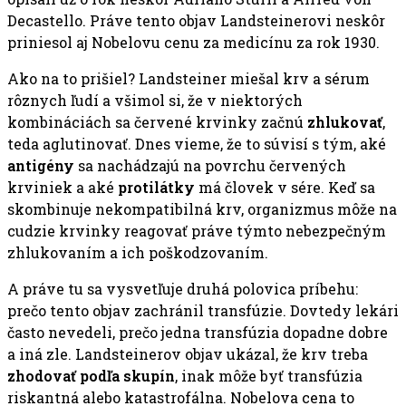
Decastello. Práve tento objav Landsteinerovi neskôr
priniesol aj Nobelovu cenu za medicínu za rok 1930.
Ako na to prišiel? Landsteiner miešal krv a sérum
rôznych ľudí a všimol si, že v niektorých
kombináciách sa červené krvinky začnú
zhlukovať
,
teda aglutinovať. Dnes vieme, že to súvisí s tým, aké
antigény
sa nachádzajú na povrchu červených
krviniek a aké
protilátky
má človek v sére. Keď sa
skombinuje nekompatibilná krv, organizmus môže na
cudzie krvinky reagovať práve týmto nebezpečným
zhlukovaním a ich poškodzovaním.
A práve tu sa vysvetľuje druhá polovica príbehu:
prečo tento objav zachránil transfúzie. Dovtedy lekári
často nevedeli, prečo jedna transfúzia dopadne dobre
a iná zle. Landsteinerov objav ukázal, že krv treba
zhodovať podľa skupín
, inak môže byť transfúzia
riskantná alebo katastrofálna. Nobelova cena to