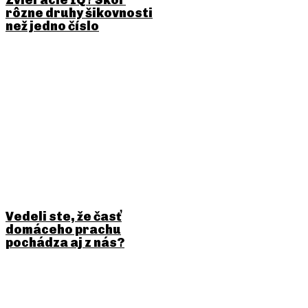
rôzne druhy šikovnosti
než jedno číslo
Vedeli ste, že časť
domáceho prachu
pochádza aj z nás?