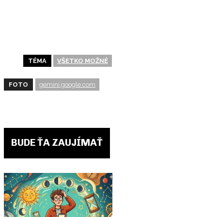
TÉMA
VŠETKO MOŽNÉ
FOTO
gemini.google.com
BUDE ŤA ZAUJÍMAŤ