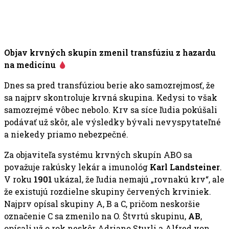
Objav krvných skupín zmenil transfúziu z hazardu
na medicínu
Dnes sa pred transfúziou berie ako samozrejmosť, že
sa najprv skontroluje krvná skupina. Kedysi to však
samozrejmé vôbec nebolo. Krv sa síce ľudia pokúšali
podávať už skôr, ale výsledky bývali nevyspytateľné
a niekedy priamo nebezpečné.
Za objaviteľa systému krvných skupín ABO sa
považuje rakúsky lekár a imunológ
Karl Landsteiner
.
V roku
1901
ukázal, že ľudia nemajú „rovnakú krv“, ale
že existujú rozdielne skupiny červených krviniek.
Najprv opísal skupiny A, B a C, pričom neskoršie
označenie C sa zmenilo na O. Štvrtú skupinu,
AB
,
opísali už o rok neskôr Adriano Sturli a Alfred von